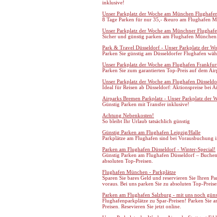
inklusive!
Unser Parkplatz der Woche am München Flughafe
8 Tage Parken für nur 35,- &euro am Flughafen 
Unser Parkplatz der Woche am Münchner Flughaf
Sicher und günstig parken am Flughafen München
Park & Travel Düsseldorf - Unser Parkplatz der W
Parken Sie günstig am Düsseldorfer Flughafen wäh
Unser Parkplatz der Woche am Flughafen Frankfur
Parken Sie zum garantierten Top-Preis auf dem Air
Unser Parkplatz der Woche am Flughafen Düsseldo
Ideal für Reisen ab Düsseldorf: Aktionspreise bei A
Airparks Bremen Parkplatz - Unser Parkplatz der 
Günstig Parken mit Transfer inklusive!
Achtung Nebenkosten!
So bleibt Ihr Urlaub tatsächlich günstig
Günstig Parken am Flughafen Leipzig/Halle
Parkplätze am Flughafen sind bei Vorausbuchung i
Parken am Flughafen Düsseldorf - Winter-Special!
Günstig Parken am Flughafen Düsseldorf – Buchen S
absoluten Top-Preisen.
Flughafen München - Parkplätze
Sparen Sie bares Geld und reservieren Sie Ihren 
voraus. Bei uns parken Sie zu absoluten Top-Preisen
Parken am Flughafen Salzburg - mit uns noch güns
Flughafenparkplätze zu Spar-Preisen! Parken Sie a
Preisen. Resevieren Sie jetzt online.