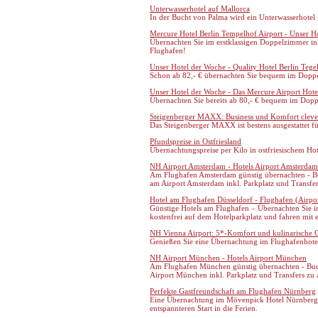
Unterwasserhotel auf Mallorca
In der Bucht von Palma wird ein Unterwasserhotel 
Mercure Hotel Berlin Tempelhof Airport - Unser H
Übernachten Sie im erstklassigen Doppelzimmer i
Flughafen!
Unser Hotel der Woche - Quality Hotel Berlin Tege
Schon ab 82,- € übernachten Sie bequem im Doppe
Unser Hotel der Woche - Das Mercure Airport Hotel
Übernachten Sie bereits ab 80,- € bequem im Dopp
Steigenberger MAXX: Business und Komfort cleve
Das Steigenberger MAXX ist bestens ausgestattet 
Pfundspreise in Ostfriesland
Übernachtungspreise per Kilo in ostfriesischem Hot
NH Airport Amsterdam - Hotels Airport Amsterdam
Am Flughafen Amsterdam günstig übernachten - Bu
am Airport Amsterdam inkl. Parkplatz und Transfer
Hotel am Flughafen Düsseldorf - Flughafen (Airpo
Günstige Hotels am Flughafen – Übernachten Sie i
kostenfrei auf dem Hotelparkplatz und fahren mit
NH Vienna Airport: 5*-Komfort und kulinarische 
Genießen Sie eine Übernachtung im Flughafenhote
NH Airport München - Hotels Airport München
Am Flughafen München günstig übernachten - Buch
Airport München inkl. Parkplatz und Transfers zu 
Perfekte Gastfreundschaft am Flughafen Nürnberg
Eine Übernachtung im Mövenpick Hotel Nürnberg 
entspannteren Start in die Ferien.