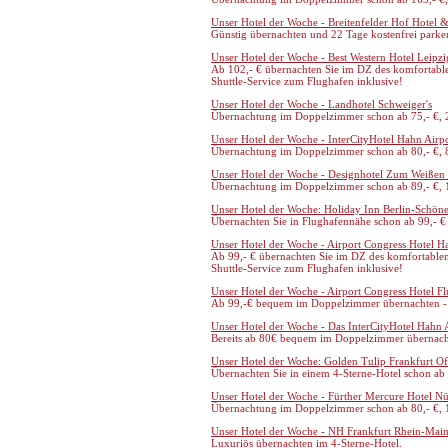
Unser Hotel der Woche - Breitenfelder Hof Hotel 
Günstig übernachten und 22 Tage kostenfrei parke
Unser Hotel der Woche - Best Western Hotel Leipzi
Ab 102,- € übernachten Sie im DZ des komfortable
Shuttle-Service zum Flughafen inklusive!
Unser Hotel der Woche - Landhotel Schweiger's
Übernachtung im Doppelzimmer schon ab 75,- €, 2
Unser Hotel der Woche - InterCityHotel Hahn Airp
Übernachtung im Doppelzimmer schon ab 80,- €, 8
Unser Hotel der Woche - Designhotel Zum Weißen
Übernachtung im Doppelzimmer schon ab 89,- €, 1
Unser Hotel der Woche: Holiday Inn Berlin-Schöne
Übernachten Sie in Flughafennähe schon ab 99,- € 
Unser Hotel der Woche - Airport Congress Hotel 
Ab 99,- € übernachten Sie im DZ des komfortablen
Shuttle-Service zum Flughafen inklusive!
Unser Hotel der Woche - Airport Congress Hotel 
Ab 99,-€ bequem im Doppelzimmer übernachten - 
Unser Hotel der Woche - Das InterCityHotel Hahn 
Bereits ab 80€ bequem im Doppelzimmer übernach
Unser Hotel der Woche: Golden Tulip Frankfurt O
Übernachten Sie in einem 4-Sterne-Hotel schon ab 
Unser Hotel der Woche - Fürther Mercure Hotel N
Übernachtung im Doppelzimmer schon ab 80,- €, 1
Unser Hotel der Woche - NH Frankfurt Rhein-Mai
Luxuriös übernachten im 4-Sterne-Hotel.