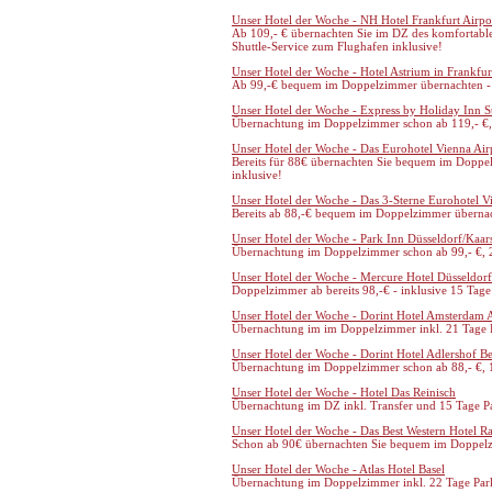
Unser Hotel der Woche - NH Hotel Frankfurt Airpo
Ab 109,- € übernachten Sie im DZ des komfortable
Shuttle-Service zum Flughafen inklusive!
Unser Hotel der Woche - Hotel Astrium in Frankfur
Ab 99,-€ bequem im Doppelzimmer übernachten - 
Unser Hotel der Woche - Express by Holiday Inn St
Übernachtung im Doppelzimmer schon ab 119,- €, 
Unser Hotel der Woche - Das Eurohotel Vienna Air
Bereits für 88€ übernachten Sie bequem im Doppel
inklusive!
Unser Hotel der Woche - Das 3-Sterne Eurohotel V
Bereits ab 88,-€ bequem im Doppelzimmer übernach
Unser Hotel der Woche - Park Inn Düsseldorf/Kaar
Übernachtung im Doppelzimmer schon ab
99,- €
,
Unser Hotel der Woche - Mercure Hotel Düsseldor
Doppelzimmer ab bereits 98,-€ - inklusive 15 Tage
Unser Hotel der Woche - Dorint Hotel Amsterdam A
Übernachtung im im Doppelzimmer inkl. 21 Tage 
Unser Hotel der Woche - Dorint Hotel Adlershof Be
Übernachtung im Doppelzimmer schon ab 88,- €, 1
Unser Hotel der Woche - Hotel Das Reinisch
Übernachtung im DZ inkl. Transfer und 15 Tage P
Unser Hotel der Woche - Das Best Western Hotel Ra
Schon ab 90€ übernachten Sie bequem im Doppelzi
Unser Hotel der Woche - Atlas Hotel Basel
Übernachtung im Doppelzimmer inkl. 22 Tage Par