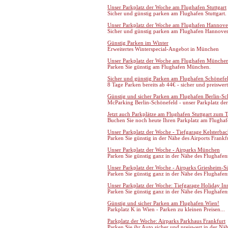
Unser Parkplatz der Woche am Flughafen Stuttgart
Sicher und günstig parken am Flughafen Stuttgart.
Unser Parkplatz der Woche am Flughafen Hannove
Sicher und günstig parken am Flughafen Hannover
Günstig Parken im Winter
Erweitertes Winterspecial-Angebot in München
Unser Parkplatz der Woche am Flughafen Münche
Parken Sie günstig am Flughafen München.
Sicher und günstig Parken am Flughafen Schönefe
8 Tage Parken bereits ab 44€ - sicher und preiswert
Günstig und sicher Parken am Flughafen Berlin-Sc
McParking Berlin-Schönefeld - unser Parkplatz de
Jetzt auch Parkplätze am Flughafen Stuttgart zum T
Buchen Sie noch heute Ihren Parkplatz am Flughafe
Unser Parkplatz der Woche - Tiefgarage Kelsterba
Parken Sie günstig in der Nähe des Airports Frankf
Unser Parkplatz der Woche - Airparks München
Parken Sie günstig ganz in der Nähe des Flughafe
Unser Parkplatz der Woche - Airparks Griesheim-S
Parken Sie günstig ganz in der Nähe des Flughafen
Unser Parkplatz der Woche: Tiefgarage Holiday In
Parken Sie günstig ganz in der Nähe des Flughafen
Günstig und sicher Parken am Flughafen Wien!
Parkplatz K in Wien - Parken zu kleinen Preisen...
Parkplatz der Woche: Airparks Parkhaus Frankfurt
Parken Sie ihr Auto sicher und preiswert in der Nä