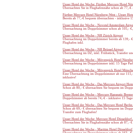
Unser Hotel der Woche: Fürther Mercure Hotel Nü
Übernachten Sie in Flughafennähe schon ab 77,-€ 
Fürther Mercure Hotel Nürnberg-West - Unser Hot
Bereits ab 77,-€ bequem übernachten - inklusive 1
Unser Hotel der Woche - Novotel Amsterdam Airpo
Übernachtung im Doppelzimmer schon ab 105,- €, 
Unser Hotel der Woche - NH Zürich Airport
Übernachtung im Doppelzimmer bereits ab 139,- €
Flughafen inkl.
Unser Hotel der Woche - NH Brüssel Airport
Übernachtung im DZ, inkl. Frühstück, Transfer un
Unser Hotel der Woche - Mövenpick Hotel Nürnber
Übernachtung im Doppelzimmer inkl. 15 Tage Par
Unser Hotel der Woche - Mövenpick Hotel Münche
Eine Übernachtung im Doppelzimmer ab nur 115,- 
inklusive!
Unser Hotel der Woche - Das Mercure Airport Hotel
Schon ab 80,- € übernachten Sie bequem im Doppe
Unser Hotel der Woche - Mercure Hanseatic Breme
Doppelzimmer ab bereits 74,-€ - inklusive 15 Tage
Unser Hotel der Woche - Das Mercure Hotel Berlin
Schon ab 69,- € übernachten Sie bequem im Dopp
Transfer zum Flughafen!
Unser Hotel der Woche: Mercure Hotel Düsseldorf 
Übernachten Sie in Flughafennähe schon ab 87,- € 
Unser Hotel der Woche - Maritim Hotel Düsseldorf
Übernachtung im Doppelzimmer schon ab 163,- €, 