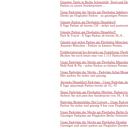
Günstige Tarife in Berlin Schönefeld, Tegel und D
Parken zu neuen Sonderpreisen....
Unser Parkplatz der Woche am Flughafen Salzburg
Direkt am Flughafen Parken - zu günstigen Preisen 
Günstig Parken am Flughafen Düsseldorf!
8 Tage Parken ab bereits 25€ - sicher und preiswert
Günstig Parken am Flughafen Düsseldorf!
Park & Travel - 8 Tage Parken ab bereits 39,-€...
Günstig und sicher Parken am Flughafen München
Airparks München - Parken zu kleinen Preisen...
Frühlingsspecial bei Airparks am Frankfurter Flug
Buchen Sie noch heute eine von 1.111 Parkwochen
Unser Parkplatz der Woche am Flughafen Münche
Held Park & Fly - sicher Parken zu kleinen Preisen.
Unser Parkplatz der Woche - Parkplatz Achat Mess
Hier parken Sie sicher und günstig.
Airparks Düsseldorf Parkplatz - Unser Parkplatz d
8 Tage airportnah Parken bereits ab 33,- €!
Neuer Parkplatz am Flughafen Müchen: Parkservic
Sichern Sie sich jetzt den Sonderpreis von 34,- € f
Parkplatz Breitenfelder Hof Leipzig - Unser Parkp
Parken Sie sicher und günstig 9 km vom Flughafen
Unser Parkplatz der Woche am Flughafen Berlin-S
Günstiger Parkplatz am Flughafen Berlin-Schönefe
Unser Parkplatz der Woche am Flughafen Dresden
Günstiger und sicher parken am Flughafen Dresde