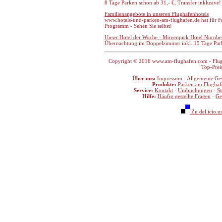
8 Tage Parken schon ab 31,- €, Transfer inklusive!
Familienangebote in unseren Flughafenhotels
www.hotels-und-parken-am-flughafen.de hat für F
Programm - Sehen Sie selbst!
Unser Hotel der Woche - Mövenpick Hotel Nürnber
Übernachtung im Doppelzimmer inkl. 15 Tage Par
Copyright © 2016 www.am-flughafen.com - Flugha
Top-Prei
Über uns:
Impressum
-
Allgemeine Ge
Produkte:
Parken am Flughaf
Service:
Kontakt
-
Umbuchungen
-
S
Hilfe:
Häufig gestellte Fragen
-
Ge
Zu del.icio.u