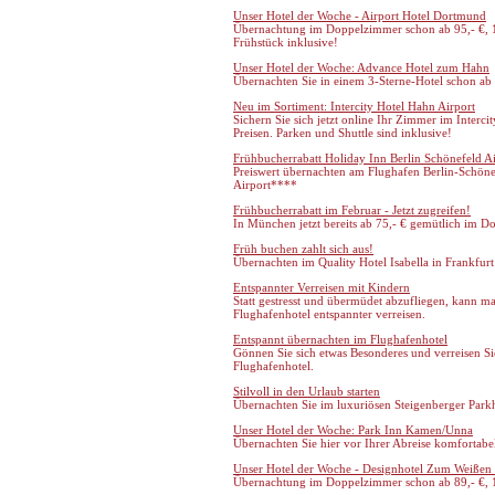
Unser Hotel der Woche - Airport Hotel Dortmund
Übernachtung im Doppelzimmer schon ab 95,- €, 1
Frühstück inklusive!
Unser Hotel der Woche: Advance Hotel zum Hahn
Übernachten Sie in einem 3-Sterne-Hotel schon ab 6
Neu im Sortiment: Intercity Hotel Hahn Airport
Sichern Sie sich jetzt online Ihr Zimmer im Interc
Preisen. Parken und Shuttle sind inklusive!
Frühbucherrabatt Holiday Inn Berlin Schönefeld Ai
Preiswert übernachten am Flughafen Berlin-Schöne
Airport****
Frühbucherrabatt im Februar - Jetzt zugreifen!
In München jetzt bereits ab 75,- € gemütlich im D
Früh buchen zahlt sich aus!
Übernachten im Quality Hotel Isabella in Frankfurt 
Entspannter Verreisen mit Kindern
Statt gestresst und übermüdet abzufliegen, kann 
Flughafenhotel entspannter verreisen.
Entspannt übernachten im Flughafenhotel
Gönnen Sie sich etwas Besonderes und verreisen S
Flughafenhotel.
Stilvoll in den Urlaub starten
Übernachten Sie im luxuriösen Steigenberger Park
Unser Hotel der Woche: Park Inn Kamen/Unna
Übernachten Sie hier vor Ihrer Abreise komfortab
Unser Hotel der Woche - Designhotel Zum Weißen
Übernachtung im Doppelzimmer schon ab 89,- €, 1