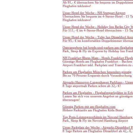
Ab 91,- € übernachten Sie bequem im Doppelzimme
Flughafen inklusive!
Unser Hotel der Woche - NH Stuttgart Airport
Übernachten Sie bequem im 4-Sterne-Hotel - 15 T
Flughafen inklusive!
Unser Hotel der Woche - Holiday Inn Berlin City W
Für 111,- € im 4-Sterne-Hotel übernachten - 15 Ta
Unser Hotel der Woche - Tulip Inn Düsseldorf Are
Für 95,- € im komfortablen Doppelzimmer übernac
Osterangebote bei hotels-und-parken-am-flughafe
Park, Sleep & Fly im Express by Holiday Inn Frank
NH Frankfurt Rhein-Main - Hotels Frankfurt Flug
Günstige Hotels am Flughafen Frankfurt – Buchen 
Airport Frankfurt inkl. Parkplatz und Transfers zu
Parken am Flughafen München besonders günstig
Bis zu 70 Prozent Ersparnis durch Vorausbuchung
Airparks Hannover-Langenhagen Parkhaus - Unser
8 Tage airportnah Parken schon ab 32,- €!
Parken am Flughafen - Flughafenparkplätze in Erf
Lassen Sie sich von unserem Angebot an günstigen
überzeugen!
Günstig Parken mit am-flughafen.com
Höhere Parktarife am Flughafen Köln Bonn!
Top Preis-Leistungsverhätnis im Novotel Hamburg 
Park, Sleep & Fly im Novotel Hamburg Airport
Unser Parkplatz der Woche - Airparks Düsseldorf P
8 Tage Parken am Flughafen Düsseldorf ab 42,- €