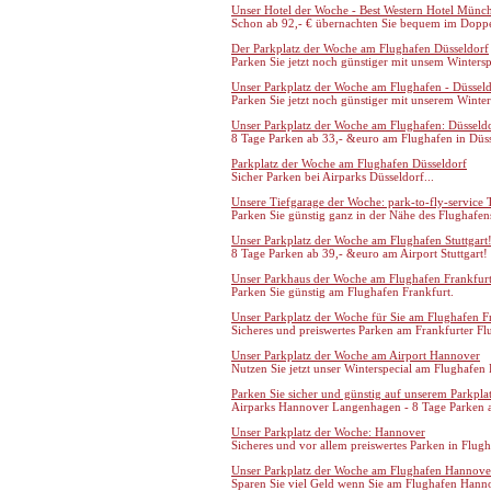
Unser Hotel der Woche - Best Western Hotel Münc
Schon ab 92,- € übernachten Sie bequem im Doppe
Der Parkplatz der Woche am Flughafen Düsseldorf
Parken Sie jetzt noch günstiger mit unsem Winters
Unser Parkplatz der Woche am Flughafen - Düssel
Parken Sie jetzt noch günstiger mit unserem Winter
Unser Parkplatz der Woche am Flughafen: Düsseld
8 Tage Parken ab 33,- &euro am Flughafen in Düss
Parkplatz der Woche am Flughafen Düsseldorf
Sicher Parken bei Airparks Düsseldorf...
Unsere Tiefgarage der Woche: park-to-fly-service 
Parken Sie günstig ganz in der Nähe des Flughafens
Unser Parkplatz der Woche am Flughafen Stuttgart
8 Tage Parken ab 39,- &euro am Airport Stuttgart!
Unser Parkhaus der Woche am Flughafen Frankfur
Parken Sie günstig am Flughafen Frankfurt.
Unser Parkplatz der Woche für Sie am Flughafen F
Sicheres und preiswertes Parken am Frankfurter Fl
Unser Parkplatz der Woche am Airport Hannover
Nutzen Sie jetzt unser Winterspecial am Flughafen
Parken Sie sicher und günstig auf unserem Parkpla
Airparks Hannover Langenhagen - 8 Tage Parken ab
Unser Parkplatz der Woche: Hannover
Sicheres und vor allem preiswertes Parken in Flug
Unser Parkplatz der Woche am Flughafen Hannove
Sparen Sie viel Geld wenn Sie am Flughafen Hann