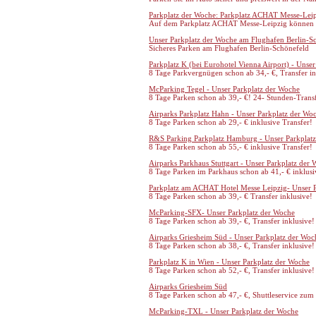
Parkplatz der Woche: Parkplatz ACHAT Messe-Lei
Auf dem Parkplatz ACHAT Messe-Leipzig können Si
Unser Parkplatz der Woche am Flughafen Berlin-S
Sicheres Parken am Flughafen Berlin-Schönefeld
Parkplatz K (bei Eurohotel Vienna Airport) - Uns
8 Tage Parkvergnügen schon ab 34,- €, Transfer in
McParking Tegel - Unser Parkplatz der Woche
8 Tage Parken schon ab 39,- €! 24- Stunden-Transf
Airparks Parkplatz Hahn - Unser Parkplatz der Wo
8 Tage Parken schon ab 29,- € inklusive Transfer!
R&S Parking Parkplatz Hamburg - Unser Parkplat
8 Tage Parken schon ab 55,- € inklusive Transfer!
Airparks Parkhaus Stuttgart - Unser Parkplatz der
8 Tage Parken im Parkhaus schon ab 41,- € inklusi
Parkplatz am ACHAT Hotel Messe Leipzig- Unser 
8 Tage Parken schon ab 39,- € Transfer inklusive!
McParking-SFX- Unser Parkplatz der Woche
8 Tage Parken schon ab 39,- €, Transfer inklusive!
Airparks Griesheim Süd - Unser Parkplatz der Woc
8 Tage Parken schon ab 38,- €, Transfer inklusive!
Parkplatz K in Wien - Unser Parkplatz der Woche
8 Tage Parken schon ab 52,- €, Transfer inklusive!
Airparks Griesheim Süd
8 Tage Parken schon ab 47,- €, Shuttleservice zum
McParking-TXL - Unser Parkplatz der Woche