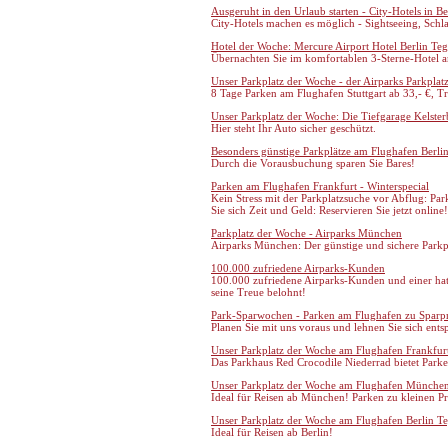
Ausgeruht in den Urlaub starten - City-Hotels in Be
City-Hotels machen es möglich - Sightseeing, Schlaf
Hotel der Woche: Mercure Airport Hotel Berlin Teg
Übernachten Sie im komfortablen 3-Sterne-Hotel 
Unser Parkplatz der Woche - der Airparks Parkplatz
8 Tage Parken am Flughafen Stuttgart ab 33,- €, T
Unser Parkplatz der Woche: Die Tiefgarage Kelste
Hier steht Ihr Auto sicher geschützt.
Besonders günstige Parkplätze am Flughafen Berlin
Durch die Vorausbuchung sparen Sie Bares!
Parken am Flughafen Frankfurt - Winterspecial
Kein Stress mit der Parkplatzsuche vor Abflug: Pa
Sie sich Zeit und Geld: Reservieren Sie jetzt online!
Parkplatz der Woche - Airparks München
Airparks München: Der günstige und sichere Park
100.000 zufriedene Airparks-Kunden
100.000 zufriedene Airparks-Kunden und einer hat 
seine Treue belohnt!
Park-Sparwochen - Parken am Flughafen zu Sparpr
Planen Sie mit uns voraus und lehnen Sie sich ents
Unser Parkplatz der Woche am Flughafen Frankfur
Das Parkhaus Red Crocodile Niederrad bietet Parken
Unser Parkplatz der Woche am Flughafen Münche
Ideal für Reisen ab München! Parken zu kleinen Pr
Unser Parkplatz der Woche am Flughafen Berlin Te
Ideal für Reisen ab Berlin!