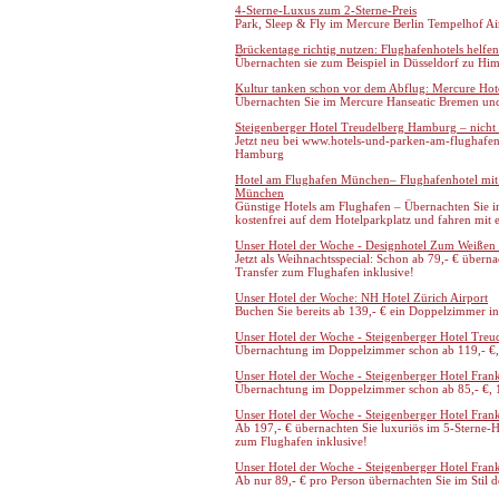
4-Sterne-Luxus zum 2-Sterne-Preis
Park, Sleep & Fly im Mercure Berlin Tempelhof Ai
Brückentage richtig nutzen: Flughafenhotels helfen
Übernachten sie zum Beispiel in Düsseldorf zu Him
Kultur tanken schon vor dem Abflug: Mercure Hot
Übernachten Sie im Mercure Hanseatic Bremen und 
Steigenberger Hotel Treudelberg Hamburg – nicht n
Jetzt neu bei www.hotels-und-parken-am-flughafen
Hamburg
Hotel am Flughafen München– Flughafenhotel mit
München
Günstige Hotels am Flughafen – Übernachten Sie i
kostenfrei auf dem Hotelparkplatz und fahren mit
Unser Hotel der Woche - Designhotel Zum Weißen 
Jetzt als Weihnachtsspecial: Schon ab 79,- € über
Transfer zum Flughafen inklusive!
Unser Hotel der Woche: NH Hotel Zürich Airport
Buchen Sie bereits ab 139,- € ein Doppelzimmer in
Unser Hotel der Woche - Steigenberger Hotel Tre
Übernachtung im Doppelzimmer schon ab 119,- €, 
Unser Hotel der Woche - Steigenberger Hotel Fran
Übernachtung im Doppelzimmer schon ab 85,- €, 1
Unser Hotel der Woche - Steigenberger Hotel Fran
Ab 197,- € übernachten Sie luxuriös im 5-Sterne-H
zum Flughafen inklusive!
Unser Hotel der Woche - Steigenberger Hotel Fran
Ab nur 89,- € pro Person übernachten Sie im Stil d