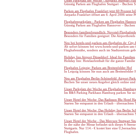
Unser Parkplatz der Woche - Airparks Stuttgart Fild
Günstig Parken am Flughafen Stuttgart – Buchen Si
Parken am Flughafen Frankfurt jetzt 60 Prozent bil
Airparks Frankfurt öffnet am 6. April 2006 seine P
Flughafenparkplatz - Parken am Flughafen Hanno
Günstig Parken am Flughafen Hannover – Buchen Si
Besonders familienfreundlich: Novotel-Flughafenh
Besonders für Familien geeignet: Die Airporthotel
Neu bei hotels-und-parken-am-flughafen.de: City-
Ab sofort können bei www.hotels-und-parken-am-fl
Flughafennähe, sondern auch im Stadtzentrum geb
Holiday Inn Airport Düsseldorf: Ideal für Familien
Holiday Inn: Hotelaufenthalt für die ganze Familie
Flughafen Leipzig: Parken am Breitenfelder Hof
In Leipzig können Sie nun auch am Breitenfelder
Neu am Flughafen Berlin-Schönefeld: Airport Par
Buchen Sie unser neues Angebot gleich online und f
Unser Parkplatz der Woche am Flughafen Hambur
Im R&S Parking Parkhaus Hamburg parken Sie sich
Unser Hotel der Woche: Das Radisson Blu Hotel H
Starten Sie entspannt in den Urlaub - übernachten
Unser Hotel der Woche: Das Holiday Inn Berlin Sc
Starten Sie entspannt in den Urlaub - übernachten 
Unser Hotel der Woche - Das Mercure Stuttgart Si
In der nähe der Messe befindet sich dieses 4-Stern
Stuttgarts. Nur 114.- € kostet hier eine Ü,bernach
Flughafen.