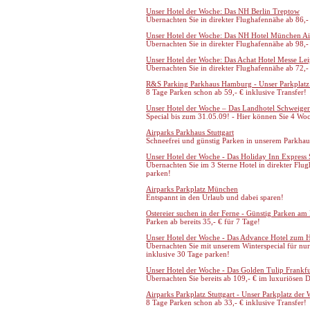
Unser Hotel der Woche: Das NH Berlin Treptow
Übernachten Sie in direkter Flughafennähe ab 86,-
Unser Hotel der Woche: Das NH Hotel München Ai
Übernachten Sie in direkter Flughafennähe ab 98,-
Unser Hotel der Woche: Das Achat Hotel Messe Lei
Übernachten Sie in direkter Flughafennähe ab 72,-
R&S Parking Parkhaus Hamburg - Unser Parkplatz
8 Tage Parken schon ab 59,- € inklusive Transfer!
Unser Hotel der Woche – Das Landhotel Schweiger
Special bis zum 31.05.09! - Hier können Sie 4 Wo
Airparks Parkhaus Stuttgart
Schneefrei und günstig Parken in unserem Parkhau
Unser Hotel der Woche - Das Holiday Inn Express S
Übernachten Sie im 3 Sterne Hotel in direkter Flug
parken!
Airparks Parkplatz München
Entspannt in den Urlaub und dabei sparen!
Ostereier suchen in der Ferne - Günstig Parken am
Parken ab bereits 35,- € für 7 Tage!
Unser Hotel der Woche - Das Advance Hotel zum 
Übernachten Sie mit unserem Winterspecial für nur 
inklusive 30 Tage parken!
Unser Hotel der Woche - Das Golden Tulip Frankf
Übernachten Sie bereits ab 109,- € im luxuriösen 
Airparks Parkplatz Stuttgart - Unser Parkplatz der
8 Tage Parken schon ab 33,- € inklusive Transfer!