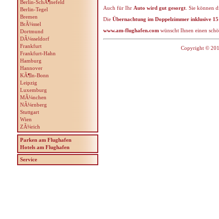
Berlin-SchÃ¶nefeld
Auch für Ihr
Auto wird gut gesorgt
. Sie können d
Berlin-Tegel
Bremen
Die
Übernachtung im Doppelzimmer inklusive 15
BrÃ¼ssel
www.am-flughafen.com
wünscht Ihnen einen schö
Dortmund
DÃ¼sseldorf
Frankfurt
Copyright © 201
Frankfurt-Hahn
Hamburg
Hannover
KÃ¶ln-Bonn
Leipzig
Luxemburg
MÃ¼nchen
NÃ¼rnberg
Stuttgart
Wien
ZÃ¼rich
Parken am Flughafen
Hotels am Flughafen
Service