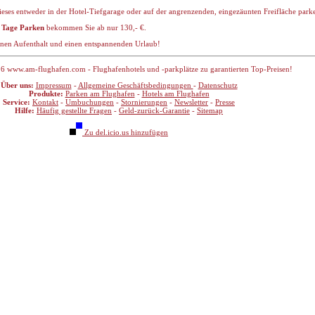
ieses entweder in der Hotel-Tiefgarage oder auf der angrenzenden, eingezäunten Freifläche park
 Tage Parken
bekommen Sie ab nur 130,- €.
nen Aufenthalt und einen entspannenden Urlaub!
6 www.am-flughafen.com - Flughafenhotels und -parkplätze zu garantierten Top-Preisen!
Über uns:
Impressum
-
Allgemeine Geschäftsbedingungen
-
Datenschutz
Produkte:
Parken am Flughafen
-
Hotels am Flughafen
Service:
Kontakt
-
Umbuchungen
-
Stornierungen
-
Newsletter
-
Presse
Hilfe:
Häufig gestellte Fragen
-
Geld-zurück-Garantie
-
Sitemap
Zu del.icio.us hinzufügen