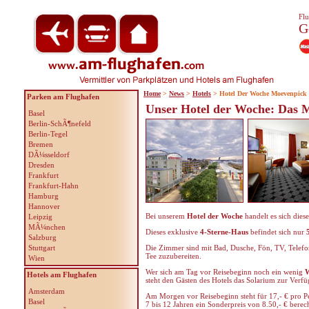
Flu
G
Home
>
News
>
Hotels
> Hotel Der Woche Moevenpick
Parken am Flughafen
Unser Hotel der Woche: Das 
Basel
Berlin-SchÃ¶nefeld
Berlin-Tegel
Bremen
DÃ¼sseldorf
Dresden
Frankfurt
Frankfurt-Hahn
Hamburg
Hannover
Bei unserem
Hotel der Woche
handelt es sich die
Leipzig
MÃ¼nchen
Dieses exklusive
4-Sterne-Haus
befindet sich nur
Salzburg
Stuttgart
Die Zimmer sind mit Bad, Dusche, Fön, TV, Telefon
Tee zuzubereiten.
Wien
Wer sich am Tag vor Reisebeginn noch ein wenig
W
Hotels am Flughafen
steht den Gästen des Hotels das Solarium zur Verfü
Amsterdam
Am Morgen vor Reisebeginn steht für 17,- € pro P
Basel
7 bis 12 Jahren ein Sonderpreis von 8.50,- € berec