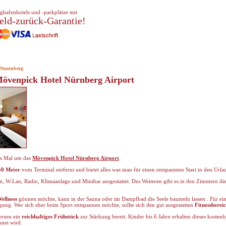
ghafenhotels und -parkplätze mit
eld-zurück-Garantie!
 Nuernberg
Mövenpick Hotel Nürnberg Airport
ses Mal um das
Mövenpick Hotel Nürnberg Airport
.
50 Meter
vom Terminal entfernt und bietet alles was man für einen entspannten Start in den Urla
, W-Lan, Radio, Klimaanlage und Minibar ausgestattet. Des Weiteren gibt es in den Zimmern di
ellness
gönnen möchte, kann in der Sauna oder im Dampfbad die Seele baumeln lassen . Für ei
gung. Wer sich eher beim Sport entspannen möchte, sollte sich den gut ausgestatten
Fitnessberei
erson ein
reichhaltiges Frühstück
zur Stärkung bereit. Kinder bis 6 Jahre erhalten dieses kosten
hnet wird.