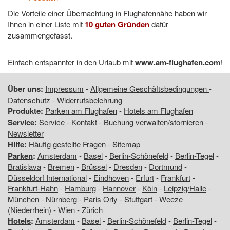
Die Vorteile einer Übernachtung in Flughafennähe haben wir
Ihnen in einer Liste mit
10 guten Gründen
dafür
zusammengefasst.
Einfach entspannter in den Urlaub mit
www.am-flughafen.com
!
Über uns:
Impressum
-
Allgemeine Geschäftsbedingungen
-
Datenschutz
-
Widerrufsbelehrung
Produkte:
Parken am Flughafen
-
Hotels am Flughafen
Service:
Service
-
Kontakt
-
Buchung verwalten/stornieren
-
Newsletter
Hilfe:
Häufig gestellte Fragen
-
Sitemap
Parken
:
Amsterdam
-
Basel
-
Berlin-Schönefeld
-
Berlin-Tegel
-
Bratislava
-
Bremen
-
Brüssel
-
Dresden
-
Dortmund
-
Düsseldorf International
-
Eindhoven
-
Erfurt
-
Frankfurt
-
Frankfurt-Hahn
-
Hamburg
-
Hannover
-
Köln
-
Leipzig/Halle
-
München
-
Nürnberg
-
Paris Orly
-
Stuttgart
-
Weeze
(Niederrhein)
-
Wien
-
Zürich
Hotels
:
Amsterdam
-
Basel
-
Berlin-Schönefeld
-
Berlin-Tegel
-