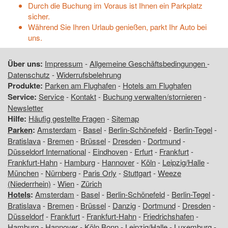
Durch die Buchung im Voraus ist Ihnen ein Parkplatz
sicher.
Während Sie Ihren Urlaub genießen, parkt Ihr Auto bei
uns.
Über uns:
Impressum
-
Allgemeine Geschäftsbedingungen
-
Datenschutz
-
Widerrufsbelehrung
Produkte:
Parken am Flughafen
-
Hotels am Flughafen
Service:
Service
-
Kontakt
-
Buchung verwalten/stornieren
-
Newsletter
Hilfe:
Häufig gestellte Fragen
-
Sitemap
Parken
:
Amsterdam
-
Basel
-
Berlin-Schönefeld
-
Berlin-Tegel
-
Bratislava
-
Bremen
-
Brüssel
-
Dresden
-
Dortmund
-
Düsseldorf International
-
Eindhoven
-
Erfurt
-
Frankfurt
-
Frankfurt-Hahn
-
Hamburg
-
Hannover
-
Köln
-
Leipzig/Halle
-
München
-
Nürnberg
-
Paris Orly
-
Stuttgart
-
Weeze
(Niederrhein)
-
Wien
-
Zürich
Hotels
:
Amsterdam
-
Basel
-
Berlin-Schönefeld
-
Berlin-Tegel
-
Bratislava
-
Bremen
-
Brüssel
-
Danzig
-
Dortmund
-
Dresden
-
Düsseldorf
-
Frankfurt
-
Frankfurt-Hahn
-
Friedrichshafen
-
Hamburg
-
Hannover
-
Köln Bonn
-
Leipzig/Halle
-
Luxemburg
-