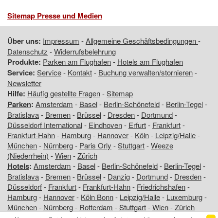
Sitemap Presse und Medien
Über uns:
Impressum
-
Allgemeine Geschäftsbedingungen
-
Datenschutz
-
Widerrufsbelehrung
Produkte:
Parken am Flughafen
-
Hotels am Flughafen
Service:
Service
-
Kontakt
-
Buchung verwalten/stornieren
-
Newsletter
Hilfe:
Häufig gestellte Fragen
-
Sitemap
Parken
:
Amsterdam
-
Basel
-
Berlin-Schönefeld
-
Berlin-Tegel
-
Bratislava
-
Bremen
-
Brüssel
-
Dresden
-
Dortmund
-
Düsseldorf International
-
Eindhoven
-
Erfurt
-
Frankfurt
-
Frankfurt-Hahn
-
Hamburg
-
Hannover
-
Köln
-
Leipzig/Halle
-
München
-
Nürnberg
-
Paris Orly
-
Stuttgart
-
Weeze
(Niederrhein)
-
Wien
-
Zürich
Hotels
:
Amsterdam
-
Basel
-
Berlin-Schönefeld
-
Berlin-Tegel
-
Bratislava
-
Bremen
-
Brüssel
-
Danzig
-
Dortmund
-
Dresden
-
Düsseldorf
-
Frankfurt
-
Frankfurt-Hahn
-
Friedrichshafen
-
Hamburg
-
Hannover
-
Köln Bonn
-
Leipzig/Halle
-
Luxemburg
-
München
-
Nürnberg
-
Rotterdam
-
Stuttgart
-
Wien
-
Zürich