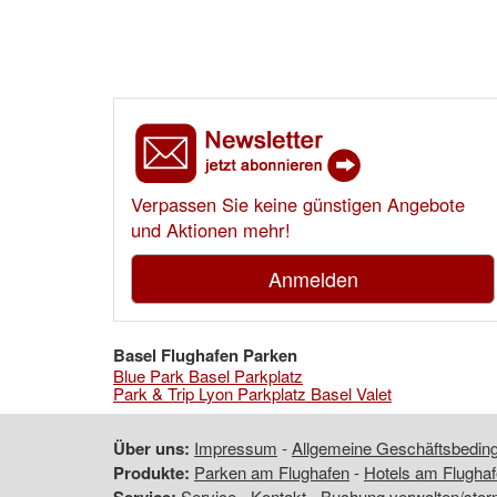
Verpassen Sie keine günstigen Angebote
und Aktionen mehr!
Anmelden
Basel Flughafen Parken
Blue Park Basel Parkplatz
Park & Trip Lyon Parkplatz Basel Valet
Über uns:
Impressum
-
Allgemeine Geschäftsbedi
Produkte:
Parken am Flughafen
-
Hotels am Flugha
Service:
Service
-
Kontakt
-
Buchung verwalten/stor