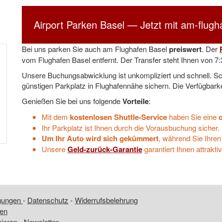
Airport Parken Basel — Jetzt mit am-flug
Bei uns parken Sie auch am Flughafen Basel
preiswert
. Der
vom Flughafen Basel entfernt. Der Transfer steht Ihnen von
7:
Unsere Buchungsabwicklung ist unkompliziert und schnell. Sch
günstigen Parkplatz in Flughafennähe sichern. Die Verfügbarke
Genießen Sie bei uns folgende
Vorteile
:
Mit dem
kostenlosen Shuttle-Service
haben Sie eine
Ihr Parkplatz ist Ihnen durch die Vorausbuchung sicher.
Um Ihr Auto wird sich gekümmert
, während Sie Ihren
Unsere
Geld-zurück-Garantie
garantiert Ihnen attrakt
ngungen
-
Datenschutz
-
Widerrufsbelehrung
fen
nieren
-
Newsletter