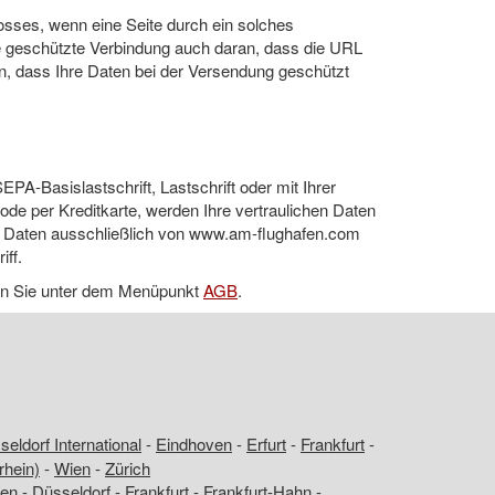
osses, wenn eine Seite durch ein solches
ne geschützte Verbindung auch daran, dass die URL
n an, dass Ihre Daten bei der Versendung geschützt
A-Basislastschrift, Lastschrift oder mit Ihrer
ode per Kreditkarte, werden Ihre vertraulichen Daten
re Daten ausschließlich von www.am-flughafen.com
ff.
den Sie unter dem Menüpunkt
AGB
.
eldorf International
-
Eindhoven
-
Erfurt
-
Frankfurt
-
rhein)
-
Wien
-
Zürich
en
-
Düsseldorf
-
Frankfurt
-
Frankfurt-Hahn
-