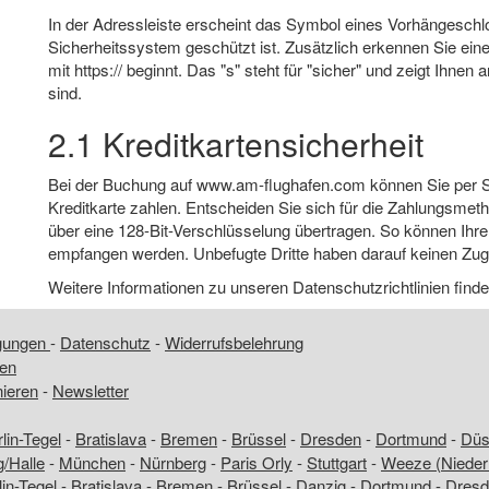
In der Adressleiste erscheint das Symbol eines Vorhängeschl
Sicherheitssystem geschützt ist. Zusätzlich erkennen Sie ei
mit https:// beginnt. Das "s" steht für "sicher" und zeigt Ihne
sind.
2.1 Kreditkartensicherheit
Bei der Buchung auf www.am-flughafen.com können Sie per SEP
Kreditkarte zahlen. Entscheiden Sie sich für die Zahlungsmeth
über eine 128-Bit-Verschlüsselung übertragen. So können Ih
empfangen werden. Unbefugte Dritte haben darauf keinen Zugri
Weitere Informationen zu unseren Datenschutzrichtlinien fin
ngungen
-
Datenschutz
-
Widerrufsbelehrung
fen
nieren
-
Newsletter
lin-Tegel
-
Bratislava
-
Bremen
-
Brüssel
-
Dresden
-
Dortmund
-
Düss
g/Halle
-
München
-
Nürnberg
-
Paris Orly
-
Stuttgart
-
Weeze (Nieder
lin-Tegel
-
Bratislava
-
Bremen
-
Brüssel
-
Danzig
-
Dortmund
-
Dresd