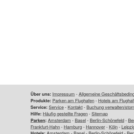
Über uns:
Impressum
-
Allgemeine Geschäftsbedi
Produkte:
Parken am Flughafen
-
Hotels am Flugha
Service:
Service
-
Kontakt
-
Buchung verwalten/stor
Hilfe:
Häufig gestellte Fragen
-
Sitemap
Parken
:
Amsterdam
-
Basel
-
Berlin-Schönefeld
-
Ber
Frankfurt-Hahn
-
Hamburg
-
Hannover
-
Köln
-
Leipzi
Hotels
:
Amsterdam
-
Basel
-
Berlin-Schönefeld
-
Ber