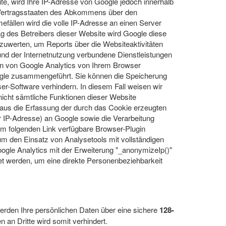
te, wird Ihre IP-Adresse von Google jedoch innerhalb
n Vertragsstaaten des Abkommens über den
fällen wird die volle IP-Adresse an einen Server
ag des Betreibers dieser Website wird Google diese
zuwerten, um Reports über die Websiteaktivitäten
d der Internetnutzung verbundene Dienstleistungen
n von Google Analytics von Ihrem Browser
oogle zusammengeführt. Sie können die Speicherung
er-Software verhindern. In diesem Fall weisen wir
 nicht sämtliche Funktionen dieser Website
naus die Erfassung der durch das Cookie erzeugten
r IP-Adresse) an Google sowie die Verarbeitung
em folgenden Link verfügbare Browser-Plugin
um den Einsatz von Analysetools mit vollständigen
ogle Analytics mit der Erweiterung "_anonymizeIp()"
et werden, um eine direkte Personenbeziehbarkeit
rden Ihre persönlichen Daten über eine sichere
128-
 an Dritte wird somit verhindert.