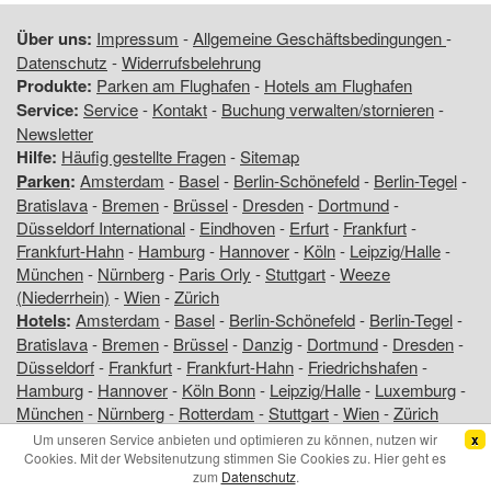
Über uns:
Impressum
-
Allgemeine Geschäftsbedingungen
-
Datenschutz
-
Widerrufsbelehrung
Produkte:
Parken am Flughafen
-
Hotels am Flughafen
Service:
Service
-
Kontakt
-
Buchung verwalten/stornieren
-
Newsletter
Hilfe:
Häufig gestellte Fragen
-
Sitemap
Parken
:
Amsterdam
-
Basel
-
Berlin-Schönefeld
-
Berlin-Tegel
-
Bratislava
-
Bremen
-
Brüssel
-
Dresden
-
Dortmund
-
Düsseldorf International
-
Eindhoven
-
Erfurt
-
Frankfurt
-
Frankfurt-Hahn
-
Hamburg
-
Hannover
-
Köln
-
Leipzig/Halle
-
München
-
Nürnberg
-
Paris Orly
-
Stuttgart
-
Weeze
(Niederrhein)
-
Wien
-
Zürich
Hotels
:
Amsterdam
-
Basel
-
Berlin-Schönefeld
-
Berlin-Tegel
-
Bratislava
-
Bremen
-
Brüssel
-
Danzig
-
Dortmund
-
Dresden
-
Düsseldorf
-
Frankfurt
-
Frankfurt-Hahn
-
Friedrichshafen
-
Hamburg
-
Hannover
-
Köln Bonn
-
Leipzig/Halle
-
Luxemburg
-
München
-
Nürnberg
-
Rotterdam
-
Stuttgart
-
Wien
-
Zürich
Um unseren Service anbieten und optimieren zu können, nutzen wir
x
Copyright © 2026 www.am-flughafen.com - Flughafenhotels und
Cookies. Mit der Websitenutzung stimmen Sie Cookies zu. Hier geht es
-parkplätze zu garantierten Top-Preisen!
zum
Datenschutz
.