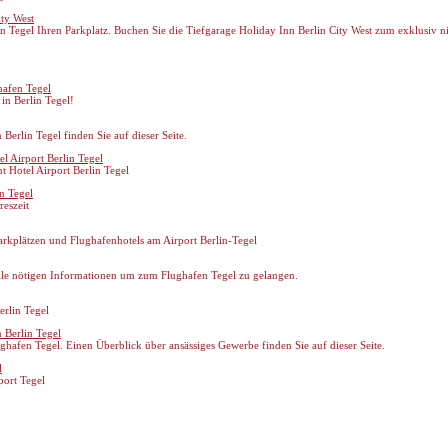
ity West
en Tegel Ihren Parkplatz. Buchen Sie die Tiefgarage Holiday Inn Berlin City West zum exklusiv ni
hafen Tegel
in Berlin Tegel!
erlin Tegel finden Sie auf dieser Seite.
l Airport Berlin Tegel
 Hotel Airport Berlin Tegel
n Tegel
reszeit
parkplätzen und Flughafenhotels am Airport Berlin-Tegel
alle nötigen Informationen um zum Flughafen Tegel zu gelangen.
rlin Tegel
 Berlin Tegel
ghafen Tegel. Einen Überblick über ansässiges Gewerbe finden Sie auf dieser Seite.
l
port Tegel