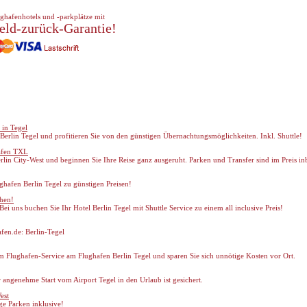
ghafenhotels und -parkplätze mit
eld-zurück-Garantie!
 in Tegel
Berlin Tegel und profitieren Sie von den günstigen Übernachtungsmöglichkeiten. Inkl. Shuttle!
hafen TXL
lin City-West und beginnen Sie Ihre Reise ganz ausgeruht. Parken und Transfer sind im Preis in
ughafen Berlin Tegel zu günstigen Preisen!
chen!
ei uns buchen Sie Ihr Hotel Berlin Tegel mit Shuttle Service zu einem all inclusive Preis!
fen.de: Berlin-Tegel
m Flughafen-Service am Flughafen Berlin Tegel und sparen Sie sich unnötige Kosten vor Ort.
angenehme Start vom Airport Tegel in den Urlaub ist gesichert.
est
ge Parken inklusive!