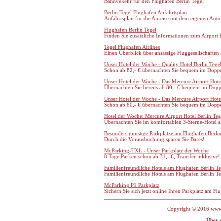
Bahnvekehr für den Flughafen Berlin Tegel
Berlin Tegel Flughafen Anfahrtsplan
Anfahrtsplan für die Anreise mit dem eigenen Aut
Flughafen Berlin Tegel
Finden Sie zusätzliche Informationen zum Airport B
Tegel Flughafen Airlines
Einen Überblick über ansässige Fluggesellschaften a
Unser Hotel der Woche - Quality Hotel Berlin Tege
Schon ab 82,- € übernachten Sie bequem im Doppe
Unser Hotel der Woche - Das Mercure Airport Hotel
Übernachten Sie bereits ab 80,- € bequem im Dopp
Unser Hotel der Woche - Das Mercure Airport Hotel
Schon ab 80,- € übernachten Sie bequem im Doppe
Hotel der Woche: Mercure Airport Hotel Berlin Teg
Übernachten Sie im komfortablen 3-Sterne-Hotel 
Besonders günstige Parkplätze am Flughafen Berlin
Durch die Vorausbuchung sparen Sie Bares!
McParking-TXL - Unser Parkplatz der Woche
8 Tage Parken schon ab 31,- €, Transfer inklusive!
Familienfreundliche Hotels am Flughafen Berlin Te
Familienfreundliche Hotels am Flughafen Berlin T
McParking P1 Parkplatz
Sichern Sie sich jetzt online Ihren Parkplatz am Fl
Copyright © 2016 www.a
Über 