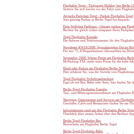
Flughafen Tegel - Tiefgarage Holiday Inn Berlin C
Sichern Sie sich bereits vor der Fahrt zum Flughaf
Airparks Parkplatz Tegel - Parken Flughafen Tegel
Jetzt günstig Parken in Berlin Tegel bei Airparks
Dein Stellplatz Parkhaus - Günstig parken am Flug
Buchen Sie gleich online entspannt Ihren Parkplatz 
Tegel Flughafen Kontakt
Die Adresse und Telefonnummer für den Flughafen B
Newsletter KW18/2008: Spezialangebot Dorint Hote
Für nur 75,-€/Doppelzimmer übernachten im Dorint
September 2008: Winter-Preise am Flughafen Berli
McParking-TXL senkt seine Preise für die kalte Jah
Hotel oder Parken am Flughafen Berlin-Tegel
Hier erfahren Sie, was die Vorteile von Flughafen
Tegel Flughafen Verkehrsanbindung
Egal ob mit Bus, Bahn oder Auto, hier finden Sie 
Berlin Tegel Flughafen Transfer
Taxi- und Mietwagenunternehmen am Flughafen Be
Shopping, Gastronomie und Services am Flughafen
Geschäfte, Cafés und Restaurants finden Sie am Flu
Informationen rund um den Flughafen Berlin Tege
Überblick über unsere Seiten über den Berliner Air
Berlin Tegel Flughafen Bus
Busverkehr am Flughafen Berlin Tegel
Berlin Tegel Flughafen Bahn