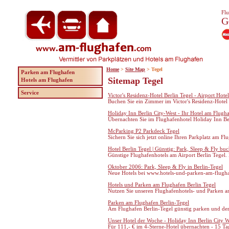
Flu
G
Home
>
Site Map
> Tegel
Parken am Flughafen
Sitemap Tegel
Hotels am Flughafen
Service
Victor's Residenz-Hotel Berlin Tegel - Airport Hotel
Buchen Sie ein Zimmer im Victor's Residenz-Hotel 
Holiday Inn Berlin City-West - Ihr Hotel am Flug
Übernachten Sie im Flughafenhotel Holiday Inn Ber
McParking P2 Parkdeck Tegel
Sichern Sie sich jetzt online Ihren Parkplatz am Fl
Hotel Berlin Tegel | Günstig: Park, Sleep & Fly bu
Günstige Flughafenhotels am Airport Berlin Tegel. B
Oktober 2006: Park, Sleep & Fly in Berlin-Tegel
Neue Hotels bei www.hotels-und-parken-am-flugha
Hotels und Parken am Flughafen Berlin Tegel
Nutzen Sie unseren Flughafenhotels- und Parken a
Parken am Flughafen Berlin-Tegel
Am Flughafen Berlin-Tegel günstig parken und der 
Unser Hotel der Woche - Holiday Inn Berlin City W
Für 111,- € im 4-Sterne-Hotel übernachten - 15 Ta