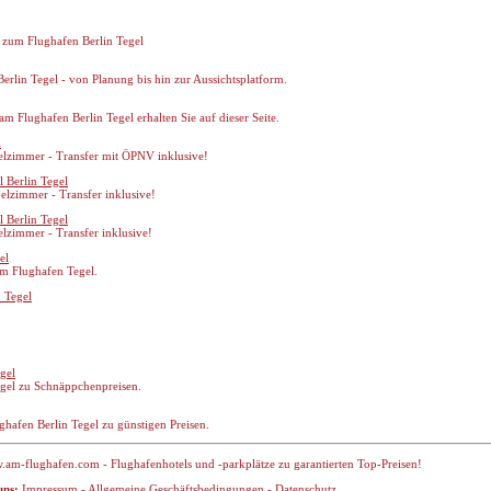
o zum Flughafen Berlin Tegel
erlin Tegel - von Planung bis hin zur Aussichtsplatform.
m Flughafen Berlin Tegel erhalten Sie auf dieser Seite.
l
lzimmer - Transfer mit ÖPNV inklusive!
 Berlin Tegel
elzimmer - Transfer inklusive!
 Berlin Tegel
lzimmer - Transfer inklusive!
el
am Flughafen Tegel.
 Tegel
gel
egel zu Schnäppchenpreisen.
ughafen Berlin Tegel zu günstigen Preisen.
m-flughafen.com - Flughafenhotels und -parkplätze zu garantierten Top-Preisen!
uns:
Impressum
-
Allgemeine Geschäftsbedingungen
-
Datenschutz