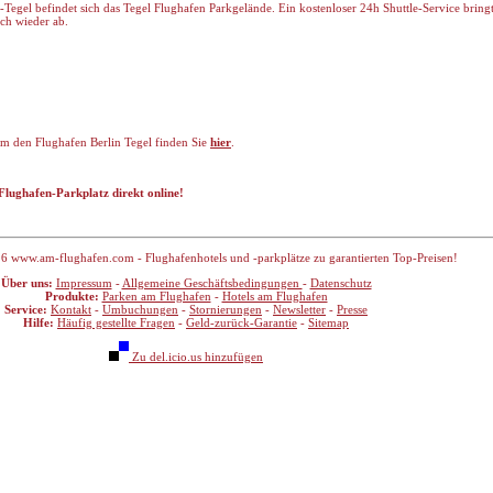
egel befindet sich das Tegel Flughafen Parkgelände. Ein kostenloser 24h Shuttle-Service bring
ch wieder ab.
m den Flughafen Berlin Tegel finden Sie
hier
.
Flughafen-Parkplatz direkt online!
6 www.am-flughafen.com - Flughafenhotels und -parkplätze zu garantierten Top-Preisen!
Über uns:
Impressum
-
Allgemeine Geschäftsbedingungen
-
Datenschutz
Produkte:
Parken am Flughafen
-
Hotels am Flughafen
Service:
Kontakt
-
Umbuchungen
-
Stornierungen
-
Newsletter
-
Presse
Hilfe:
Häufig gestellte Fragen
-
Geld-zurück-Garantie
-
Sitemap
Zu del.icio.us hinzufügen