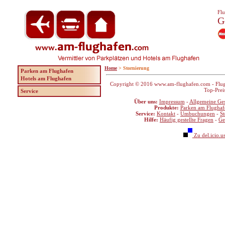
Flu
G
Home
> Stornierung
Parken am Flughafen
Hotels am Flughafen
Copyright © 2016 www.am-flughafen.com - Flugha
Top-Prei
Service
Über uns:
Impressum
-
Allgemeine Ge
Produkte:
Parken am Flughaf
Service:
Kontakt
-
Umbuchungen
-
S
Hilfe:
Häufig gestellte Fragen
-
Ge
Zu del.icio.u