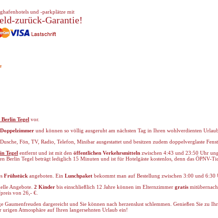
ghafenhotels und -parkplätze mit
eld-zurück-Garantie!
e
 Berlin Tegel
vor.
Doppelzimmer
und können so völlig ausgeruht am nächsten Tag in Ihren wohlverdienten Urlaub 
/Dusche, Fön, TV, Radio, Telefon, Minibar ausgestattet und besitzen zudem doppelverglaste Fenst
in Tegel
entfernt und ist mit den
öffentlichen Verkehrsmitteln
zwischen 4:43 und 23:50 Uhr unge
n Berlin Tegel beträgt lediglich 15 Minuten und ist für Hotelgäste kostenlos, denn das ÖPNV-Ti
es
Frühstück
angeboten. Ein
Lunchpaket
bekommt man auf Bestellung zwischen 3:00 und 6:30 
zielle Angebote.
2 Kinder
bis einschließlich 12 Jahre können im Elternzimmer
gratis
mitübernacht
preis von 26,- €.
ge Gaumenfreuden dargereicht und Sie können nach herzenslust schlemmen. Genießen Sie zu Ih
r urigen Atmosphäre auf Ihren langersehnten Urlaub ein!