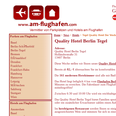
Flu
G
Home
>
News
>
Hotels
> Tegel Quality Hotel Der Woch
Parken am Flughafen
Quality Hotel Berlin Tegel
Basel
Berlin-SchÃ¶nefeld
Adresse:
Berlin-Tegel
Quality Hotel Berlin Tegel
Bremen
Holländerstraße 31
13407 Berlin
DÃ¼sseldorf
Dresden
Diese Woche stellen wir Ihnen unser
Quality Hotel
Frankfurt
Bereits ab
82,- €
übernachten Sie im komfortablen
Frankfurt-Hahn
Hamburg
Die
161 modernen Hotelzimmer
sind alle mit Bad
Hannover
Leipzig
Das Hotel liegt lediglich 4 km vom
Flughafen Berl
Minuten zu erreichen. Die Fahrtdauer zum Flughafe
MÃ¼nchen
mitinbegriffen!
Salzburg
Stuttgart
Zwischen 6:30 und 10:00 Uhr wird ein reichhaltig
Wien
Das Quality Hotel Berlin Tegel bietet Familien spe
oder ein zusätzlicher Erwachsener zahlen einen Auf
Hotels am Flughafen
Im
hoteleigenen Restaurant
werden Ihnen so eini
Amsterdam
ausgezeichneten Wein und stimmen Sie sich in eine
Basel