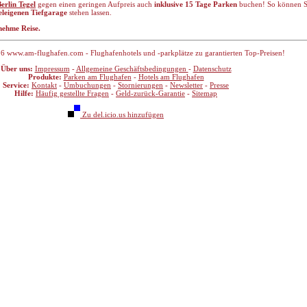
erlin Tegel
gegen einen geringen Aufpreis auch
inklusive 15 Tage Parken
buchen! So können Si
eleigenen Tiefgarage
stehen lassen.
nehme Reise.
6 www.am-flughafen.com - Flughafenhotels und -parkplätze zu garantierten Top-Preisen!
Über uns:
Impressum
-
Allgemeine Geschäftsbedingungen
-
Datenschutz
Produkte:
Parken am Flughafen
-
Hotels am Flughafen
Service:
Kontakt
-
Umbuchungen
-
Stornierungen
-
Newsletter
-
Presse
Hilfe:
Häufig gestellte Fragen
-
Geld-zurück-Garantie
-
Sitemap
Zu del.icio.us hinzufügen