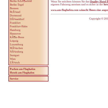
Berlin-SchÃ¶nefeld
Wenn Sie möchten können Sie das
Quality Hotel B
eigenen Fahrzeug anreisen und es sicher in der
hot
Berlin-Tegel
Bremen
www.am-flughafen.com wünscht Ihnen eine ange
BrÃ¼ssel
Dortmund
Copyright © 201
DÃ¼sseldorf
Frankfurt
Frankfurt-Hahn
Hamburg
Hannover
KÃ¶ln-Bonn
Leipzig
Luxemburg
MÃ¼nchen
NÃ¼rnberg
Stuttgart
Wien
ZÃ¼rich
Parken am Flughafen
Hotels am Flughafen
Service