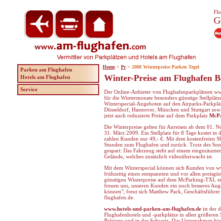
Flu
G
Home
>
Pr
> 2008 Winterpreise Parken Tegel
Parken am Flughafen
Winter-Preise am Flughafen Be
Hotels am Flughafen
Service
Der Online-Anbieter von Flughafenparkplätzen ww
für die Wintermonate besonders günstige Stellplät
Winterspecial-Angeboten auf den Airparks-Parkplät
Düsseldorf, Hannover, München und Stuttgart sowie
jetzt auch reduzierte Preise auf dem Parkplatz
McP
Die Winterpreise gelten für Anreisen ab dem 01. N
31. März 2009. Ein Stellplatz für 8 Tage kostet in
zahlen Kunden nur 49,- €. Mit dem kostenfreien S
Stunden zum Flughafen und zurück. Trotz des Son
gespart: Das Fahrzeug steht auf einem eingezäunte
Gelände, welches zusätzlich videoüberwacht ist.
Mit dem Winterspecial können sich Kunden von w
frühzeitig einen entspannten und vor allen preisgün
günstigen Winterpreise auf dem McParking-TXL erg
freuen uns, unseren Kunden ein noch besseres Ang
können", freut sich Matthew Pack, Geschäftsführ
flughafen.de.
www.hotels-und-parken-am-flughafen.de
ist der 
Flughafenhotels und -parkplätze in allen größeren 
Belgiens und in der Schweiz. Das Unternehmen bie