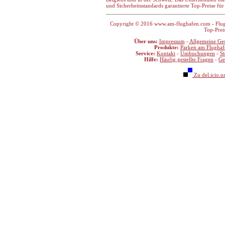
und Sicherheitsstandards garantierte Top-Preise fü
Copyright © 2016 www.am-flughafen.com - Flugha
Top-Prei
Über uns:
Impressum
-
Allgemeine Ge
Produkte:
Parken am Flughaf
Service:
Kontakt
-
Umbuchungen
-
S
Hilfe:
Häufig gestellte Fragen
-
Ge
Zu del.icio.u