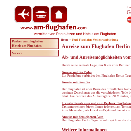
Flu
G
Home
> Tegel Flughafen Verkehrsanbindung
Parken am Flughafen
Anreise zum Flughafen Berlin
Hotels am Flughafen
Service
Ab- und Anreisemöglichkeiten vom
Durch seine zentrale Lage, nur 8 km vom Berliner 
Anreise mit der Bahn
Ein Pendelbus verbindet den Flughafen Berlin Teg
Anreise mit dem Bus
Der Flughafen ist über Busse des öffentlichen Nah
wenigen Zwischenstopps die verschiedenen Teile d
fährt. Die Fahrzeit des X9 beträgt ca. 20 Minuten,
Transferdienste zum und vom Berliner Flughafen
Taxiunternehmen bieten Ihnen jederzeit am Termin
Zum Alexanderplatz kostet es 35,-€ und dauert cir
Anreise mit dem eigenen Auto
Der Flughafen Berlin Tegel ist sehr gut über die di
Weitere Informationen