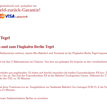
ghafenhotels und -parkplätze mit
eld-zurück-Garantie!
 Tegel
 und zum Flughafen Berlin Tegel
Stadtzentrum entfernt, seinem Bus-Bahnhof und Taxistand ist der Flughafen Berlin Tegel bequem
el mit den U-Bahnstationen im Umkreis. Von dort aus gelangen Sie bequem zu den verschiedenen
verkehrs gut angebunden. Es bieten sich hierfür besonders die beiden Expressbuslinien X9 bzw. 
er City an. Das Ziel der Expressbuslinie X9 ist der Bahnhof Zoologischer Garten. Während der
 die des TXL ca. 30 Minuten.
al ihren Tranferservice an. Taxigebühren zur Stadtmitte Bahnhof Zoo betragen EUR 25,-€ die Fa
ca 25 Minuten.
versen Stadtautobahnen Berlins zu erreichen.