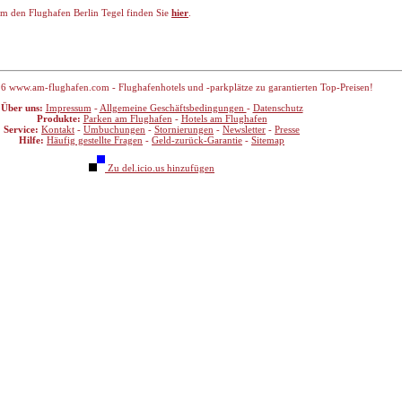
m den Flughafen Berlin Tegel finden Sie
hier
.
6 www.am-flughafen.com - Flughafenhotels und -parkplätze zu garantierten Top-Preisen!
Über uns:
Impressum
-
Allgemeine Geschäftsbedingungen
-
Datenschutz
Produkte:
Parken am Flughafen
-
Hotels am Flughafen
Service:
Kontakt
-
Umbuchungen
-
Stornierungen
-
Newsletter
-
Presse
Hilfe:
Häufig gestellte Fragen
-
Geld-zurück-Garantie
-
Sitemap
Zu del.icio.us hinzufügen