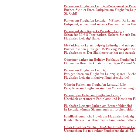
Parken am Flughafen Leipzig -Park-your-Car Park
Buchen Sie hier Ihren Parkplatz am Flughafen Leip
Sie Geld!
Parken am Flughafen Leipzig - MP mein Parkplatz
Entspannt, schnell und sicher - Buchen Sie hier Ih
Parken auf dem Airparks Parkplatz Leipzig
Schon für 39 € 8 Tage parken. Sichern Sie sich Ih
Flughafen Leipzig/ Halle.
McParking Parkplatz Leipzig | günstig und nah pa
Buchen Sie den günstigen McParking Parkplatz Leip
Flughafen.com. Der Shuttleservice hin und zurück i
Günstiger parken im Holiday Parkhaus Flughafen L
Finden Sie Ihren Parkplatz zu niedrigen Preisen! S
Parken am Flughafen Leipzig
Parkgebühren am Flughafen Leipzig sparen: Buche
Flughafen Leipzig inklusive Flughafenshuttle!
Günstig Parken am Flughafen Leipzig/Halle
Parkplätze am Flughafen sind bei Vorausbuchung i
Parken oder Hotel am Flughafen Leipzig
Überblick über unsere Parkplätze und Hotels am F
Flughafen Leipzig: Parken am Breitenfelder Hof
In Leipzig können Sie nun auch am Breitenfelder
Familienfreundliche Hotels am Flughafen Leipzig
Kinder Herzlich Willkommen - Familienfreundlich
Unser Hotel der Woche: Das Achat Hotel Messe Lei
Übernachten Sie in direkter Flughafennähe ab 72,-