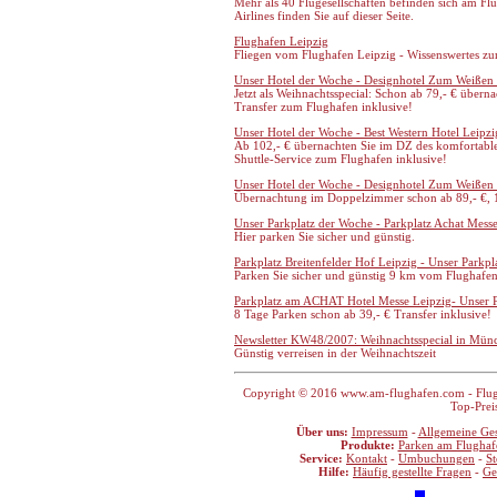
Mehr als 40 Flugesellschaften befinden sich am Flu
Airlines finden Sie auf dieser Seite.
Flughafen Leipzig
Fliegen vom Flughafen Leipzig - Wissenswertes zu
Unser Hotel der Woche - Designhotel Zum Weißen 
Jetzt als Weihnachtsspecial: Schon ab 79,- € über
Transfer zum Flughafen inklusive!
Unser Hotel der Woche - Best Western Hotel Leipzi
Ab 102,- € übernachten Sie im DZ des komfortable
Shuttle-Service zum Flughafen inklusive!
Unser Hotel der Woche - Designhotel Zum Weißen
Übernachtung im Doppelzimmer schon ab 89,- €, 1
Unser Parkplatz der Woche - Parkplatz Achat Mess
Hier parken Sie sicher und günstig.
Parkplatz Breitenfelder Hof Leipzig - Unser Parkp
Parken Sie sicher und günstig 9 km vom Flughafen
Parkplatz am ACHAT Hotel Messe Leipzig- Unser 
8 Tage Parken schon ab 39,- € Transfer inklusive!
Newsletter KW48/2007: Weihnachtsspecial in Mün
Günstig verreisen in der Weihnachtszeit
Copyright © 2016 www.am-flughafen.com - Flugha
Top-Prei
Über uns:
Impressum
-
Allgemeine Ge
Produkte:
Parken am Flughaf
Service:
Kontakt
-
Umbuchungen
-
S
Hilfe:
Häufig gestellte Fragen
-
Ge