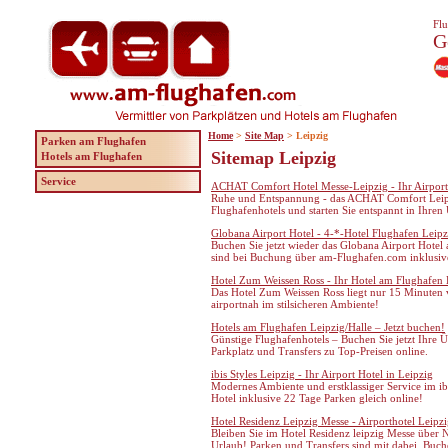
Flu
G
Home
>
Site Map
> Leipzig
Parken am Flughafen
Sitemap Leipzig
Hotels am Flughafen
Service
ACHAT Comfort Hotel Messe-Leipzig - Ihr Airport 
Ruhe und Entspannung - das ACHAT Comfort Leipz
Flughafenhotels und starten Sie entspannt in Ihren
Globana Airport Hotel - 4-*-Hotel Flughafen Leipz
Buchen Sie jetzt wieder das Globana Airport Hotel
sind bei Buchung über am-Flughafen.com inklusiv
Hotel Zum Weissen Ross - Ihr Hotel am Flughafen 
Das Hotel Zum Weissen Ross liegt nur 15 Minuten 
airportnah im stilsicheren Ambiente!
Hotels am Flughafen Leipzig/Halle – Jetzt buchen!
Günstige Flughafenhotels – Buchen Sie jetzt Ihre 
Parkplatz und Transfers zu Top-Preisen online.
ibis Styles Leipzig - Ihr Airport Hotel in Leipzig
Modernes Ambiente und erstklassiger Service im ibi
Hotel inklusive 22 Tage Parken gleich online!
Hotel Residenz Leipzig Messe - Airporthotel Leipz
Bleiben Sie im Hotel Residenz leipzig Messe über N
Urlaub! Parken und Transfers sind mit dabei. Buch