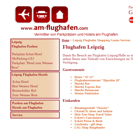
Flu
G
Home
> Leipzig Flughafen Shopping Gastro Services
Leipzig
Flughafen Leipzig
Flughafen Parken
Parkplatz Achat Hotel
Damit Ihr Besuch am Flughafen Leipzig/Halle zu 
McParking-LEJ
stehen Ihnen eine Vielzahl von Einrichtungen im T
Verfügung.
Parkplatz "Hotel zum Weissen
Ross"
Gastronomie
Leipzig Flughafen Hotels
Bistro "JU 52"
Flughafenrestaurant "Iljuschin 18"
Achat Hotel
Marché Bar
Best Western Hotel
Marché Express Bar
Marché Restaurant
Breitenfelder Hof
Wiener Feinbäcker
Zum Weissen Ross
Einkaufen
Parken am Flughafen
Hotels am Flughafen
Blumengeschäft "Flowery"
Christel D. shoes and fashion
Duty Free Shop Travel Value
Service
Eckert's Convenience
Eckert Presse & Buch
Geschenke - gift shop
LSG Shop Ringeltaube