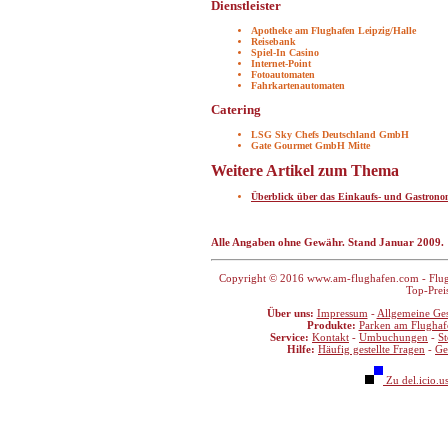
Dienstleister
Apotheke am Flughafen Leipzig/Halle
Reisebank
Spiel-In Casino
Internet-Point
Fotoautomaten
Fahrkartenautomaten
Catering
LSG Sky Chefs Deutschland GmbH
Gate Gourmet GmbH Mitte
Weitere Artikel zum Thema
Überblick über das Einkaufs- und Gastrono
Alle Angaben ohne Gewähr. Stand Januar 2009.
Copyright © 2016 www.am-flughafen.com - Flugha
Top-Prei
Über uns:
Impressum
-
Allgemeine Ge
Produkte:
Parken am Flughaf
Service:
Kontakt
-
Umbuchungen
-
S
Hilfe:
Häufig gestellte Fragen
-
Ge
Zu del.icio.u