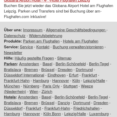
Buchen Sie jetzt wieder das Globana Airport Hotel am Flughafen
Leipzig. Parken und Transfers sind bei Buchung über am-
Flughafen.com inklusive!
Über uns:
Impressum
-
Allgemeine Geschäftsbedingungen
-
Datenschutz
-
Widerrufsbelehrung
Produkte:
Parken am Flughafen
-
Hotels am Flughafen
Service:
Service
-
Kontakt
-
Buchung verwalten/stornieren
-
Newsletter
Hilfe:
Häufig gestellte Fragen
-
Sitemap
Parken
:
Amsterdam
-
Basel
-
Berlin-Schönefeld
-
Berlin-Tegel
-
Bratislava
-
Bremen
-
Brüssel
-
Dresden
-
Dortmund
-
Düsseldorf International
-
Eindhoven
-
Erfurt
-
Frankfurt
-
Frankfurt-Hahn
-
Hamburg
-
Hannover
-
Köln
-
Leipzig/Halle
-
München
-
Nürnberg
-
Paris Orly
-
Stuttgart
-
Weeze
(Niederrhein)
-
Wien
-
Zürich
Hotels
:
Amsterdam
-
Basel
-
Berlin-Schönefeld
-
Berlin-Tegel
-
Bratislava
-
Bremen
-
Brüssel
-
Danzig
-
Dortmund
-
Dresden
-
Düsseldorf
-
Frankfurt
-
Frankfurt-Hahn
-
Friedrichshafen
-
Hamburg
-
Hannover
-
Köln Bonn
-
Leipzig/Halle
-
Luxemburg
-