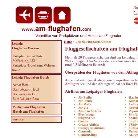
Flu
G
Home
> Leipzig Flughafen Airlines
Leipzig
Fluggesellschaften am Flughaf
Flughafen Parken
Parkplatz Achat Hotel
Mehr als 20 Fluggesellschaften sind am Leipziger F
McParking-LEJ
Welt anfliegen. Den Service der verschiedenen Airl
rund 2,5 Millionen Reisende.
Parkplatz "Hotel zum Weissen
Ross"
Überprüfen der Flugdaten vor dem Abflu
Leipzig Flughafen Hotels
Aufgrund ständiger Änderungen überprüfen Sie bi
Abflugszeiten und den Abflugterminal bei Ihrer Flu
Achat Hotel
Best Western Hotel
Airlines am Leipziger Flughafen
Breitenfelder Hof
Air Berlin
Hambur
Zum Weissen Ross
Air France
Kathar
Air Malta
Luftha
Parken am Flughafen
Air Via
Nouvel
Austrian Airlines
Pegasu
Hotels am Flughafen
Blue Wings
Sky Ai
Bulgaria Air
Spanai
Service
Condor
SunEx
Croatia Airlines
TUIfly
Eurocypria Airlines
Tunisa
Germania
United
Germanwings
XL Ai