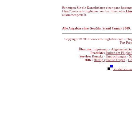
Benötigen Sie die Kontaktdaten einer ganz bestimm
fliegt? www.am-flughafen.com hat Ihnen eine
List
zusammengestellt.
Alle Angaben ohne Gewähr. Stand Januar 2009.
Copyright © 2016 www.am-flughafen.com - Flugha
Top-Prei
Über uns:
Impressum
-
Allgemeine Ge
Produkte:
Parken am Flughaf
Service:
Kontakt
-
Umbuchungen
-
S
Hilfe:
Häufig gestellte Fragen
-
Ge
Zu del.icio.u