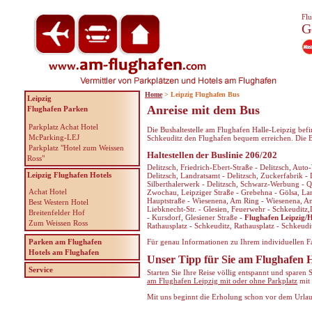
Flu
G
Home
> Leipzig Flughafen Bus
Leipzig
Anreise mit dem Bus
Flughafen Parken
Parkplatz Achat Hotel
Die Bushaltestelle am Flughafen Halle-Leipzig bef
McParking-LEJ
Schkeuditz den Flughafen bequem erreichen. Die Bu
Parkplatz "Hotel zum Weissen
Haltestellen der Buslinie 206/202
Ross"
Delitzsch, Friedrich-Ebert-Straße - Delitzsch, Auto
Leipzig Flughafen Hotels
Delitzsch, Landratsamt - Delitzsch, Zuckerfabrik - 
Silberthalerwerk - Delitzsch, Schwarz-Werbung - Q
Achat Hotel
Zwochau, Leipziger Straße - Grebehna - Gölsa, La
Hauptstraße - Wiesenena, Am Ring - Wiesenena, An d
Best Western Hotel
Liebknecht-Str. - Glesien, Feuerwehr - Schkeuditz,
Breitenfelder Hof
- Kursdorf, Glesiener Straße -
Flughafen Leipzig/H
Zum Weissen Ross
Rathausplatz - Schkeuditz, Rathausplatz - Schkeud
Parken am Flughafen
Für genau Informationen zu Ihrem individuellen Fa
Hotels am Flughafen
Unser Tipp für Sie am Flughafen H
Service
Starten Sie Ihre Reise völlig entspannt und sparen
am Flughafen Leipzig mit oder ohne Parkplatz
mit
Mit uns beginnt die Erholung schon vor dem Urla