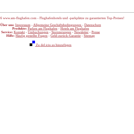
6 www.am-flughafen.com - Flughafenhotels und -parkplätze zu garantierten Top-Preisen!
Über uns:
Impressum
-
Allgemeine Geschäftsbedingungen
-
Datenschutz
Produkte:
Parken am Flughafen
-
Hotels am Flughafen
Service:
Kontakt
-
Umbuchungen
-
Stornierungen
-
Newsletter
-
Presse
Hilfe:
Häufig gestellte Fragen
-
Geld-zurück-Garantie
-
Sitemap
Zu del.icio.us hinzufügen