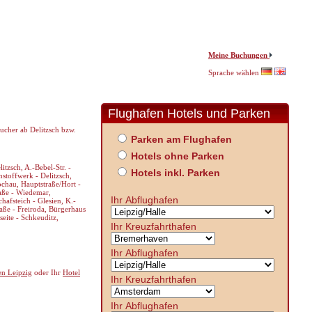
Meine Buchungen
Sprache wählen
Flughafen Hotels und Parken
ucher ab Delitzsch bzw.
Parken am Flughafen
Hotels ohne Parken
itzsch, A.-Bebel-Str. -
Hotels inkl. Parken
mstoffwerk - Delitzsch,
ochau, Hauptstraße/Hort -
raße - Wiedemar,
Ihr Abflughafen
hafsteich - Glesien, K.-
raße - Freiroda, Bürgerhaus
eite - Schkeuditz,
Ihr Kreuzfahrthafen
Ihr Abflughafen
en Leipzig
oder Ihr
Hotel
Ihr Kreuzfahrthafen
Ihr Abflughafen