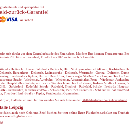
ghafenhotels und -parkplätze mit
eld-zurück-Garantie!
indet sich direkt vor dem Zentralgebäude des Flughafens. Mit dem Bus können Fluggäste und Bes
slinie 206 fährt ab Radefeld, Friedhof als 202 weiter nach Schkeuditz.
-Webel - Delitzsch, Unterer Bahnhof - Delitzsch, Düb. Str./Gymnasium - Delitzsch, Karlstraße - Del
Delitzsch, Bürgerhaus - Delitzsch, Leßingstraße - Delitzsch, Weststraße - Gertitz - Delitzsch, Däm
uering, Landstraße - Kyhna, Hort - Lißa - Kölsa, Landsberger Straße - Zwochau, am Teich - Zw
ndsberger Straße - Wiedemar, Autobahn - Wiedemar, Airterminalstr./Porta - Wiedemar, Junkerßt
er Hauptstraße - Rabutz, am Teich - Werlitzsch, am Teich - Glesien, Kölsaer Straße - Glesien, Sc
DHL - Gerbisdorf - Radefeld, Schule - Radefeld, Friedhof - Radefeld, Schule - Freiroda, Hauptst
alle
- Schkeuditz, Industriestr./BSZ - Schkeuditz, Berufßchulzentrum - Schkeuditz, Bahnhof/Süds
itz, Theodor-Heuß-Straße - Papitz, Pestalozzistr./Gymnasium
hrplan, Haltestellen und Tarifen wenden Sie sich bitte an den
Mitteldeutschen Verkehrsverbund
.
alle Leipzig
 Sie dabei auch noch Geld und Zeit! Buchen Sie jetzt online Ihren
Flughafenparkplatz am Flughaf
 www.am-flughafen.com.
ub!