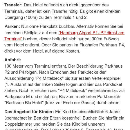
Transfer:
Das Hotel befindet sich direkt gegenüber des
Terminals, daher ist kein Transfer nötig. Es gibt einen direkten
Übergang (100m) zu den Terminals 1 und 2.
Parken:
Nur ohne Parkplatz buchbar. Alternativ können Sie bei
uns einen Stellplatz auf dem
"Hamburg Airport P1+P2 direkt am
Terminal"
buchen, dieser befindet sich nur ca. 300m Fußweg
vom Hotel entfernt. Oder Sie parken im Flughafen Parkhaus P4,
direkt vor dem Hotel, auf eigene Kosten.
Anfahrt:
100 Meter vom Terminal entfernt. Der Beschilderung Parkhaus
P2 und P4 folgen. Nach Erreichen des Parkdecks der
Ausschilderung "P4 Mitteldeck" bis zur ersten Verteilerspindel
(1. Ausfahrt auf der linken Seite) folgen und hier das Parkticket
ziehen. Nach Erreichen des "P4 Mitteldeck" weiterfahren bis zur
Parkgasse M und einfahren. Bis zum markierten Parkbereich
"Radisson Blu Hotel" (kurz vor Ende der Gasse) durchfahren.
Das Angebot für Kinder:
Ein Kind bis einschließlich 6 Jahre
übernachtet im Bett der Eltern kostenfrei. Buchen Sie hierfür ein
Doppelzimmer und melden Sie das Kind bei unserem
Kundenservice an. Der Aufpreis für eine 3. Person bis 16 Jahre