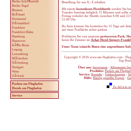
Berlin-SchÃ¶nefeld
Bestellung für nur 8,- € erhalten.
Berlin-Tegel
Mit einem
kostenlosen Hotelshuttle
werden Sie be
Bremen
Transfer benötigt lediglich 15 Minuten und sollte 
BrÃ¼ssel
Freitag verkehrt der Shuttle zwischen 6:00 und 22
Dortmund
21:00 Uhr.
DÃ¼sseldorf
Ihr Auto können Sie kostenlos für 15 Tage auf dem
Frankfurt
auf einer Freifläche sicher parken.
Frankfurt-Hahn
Hamburg
Profitieren Sie von unserem
preiswerten Park, Sl
heute Ihr Zimmer im
Achat Hotel Airport-Frankf
Hannover
KÃ¶ln-Bonn
Unser Team wünscht Ihnen eine angenehmen Aufe
Leipzig
Luxemburg
Copyright © 2016 www.am-flughafen.com - Flugha
MÃ¼nchen
Top-Prei
NÃ¼rnberg
Stuttgart
Über uns:
Impressum
-
Allgemeine Ge
Produkte:
Parken am Flughaf
Wien
Service:
Kontakt
-
Umbuchungen
-
S
ZÃ¼rich
Hilfe:
Häufig gestellte Fragen
-
Ge
Parken am Flughafen
Zu del.icio.u
Hotels am Flughafen
Service