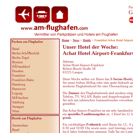
Flu
G
Home
>
News
>
Hotels
> Frankfurt Achat Hotel Airport
Parken am Flughafen
Unser Hotel der Woche:
Basel
Achat Hotel Airport-Frankfur
Berlin-SchÃ¶nefeld
Berlin-Tegel
Adresse:
Bremen
Achat Hotel Airport-Frankfurt
DÃ¼sseldorf
Robert-Bosch-Straße 58
Dresden
63225 Langen
Frankfurt
Diese Woche stellen wir Ihnen das
3-Sterne-Hotel
Frankfurt-Hahn
Sie einen frühen Abflug oder eine späte Ankunft 
Hamburg
moderne Flughafenhotel für eine Übernachtung an
Hannover
Die
Zimmer
des Flughafenhotels sind modern einge
Leipzig
Telefon, TV, W-LAN, Radio und doppelverglaste Fe
MÃ¼nchen
Sie sich mit zahlreichen Gaumenfreuden verwöhnen
Salzburg
genießen.
Stuttgart
Das Achat Airport-Frankfurt ist ein sehr familienfr
Wien
ein
spezielles Familienangebot
an: 1 Kind bis 12 J
gratis
.
Hotels am Flughafen
Ein reichhaltiges
Frühstück
wird Ihnen für 12,- €
Amsterdam
6:30 und 10:00 Uhr sowie sonn- und feiertags zwi
Basel
bis 6 Jahre frühstücken umsonst. Falls Sie ein Lu