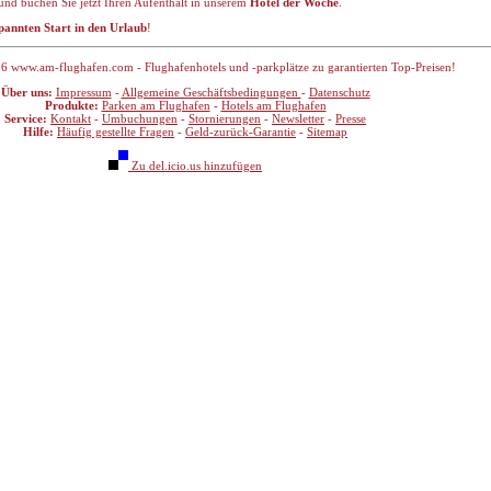
und buchen Sie jetzt Ihren Aufenthalt in unserem
Hotel der Woche
.
pannten Start in den Urlaub
!
6 www.am-flughafen.com - Flughafenhotels und -parkplätze zu garantierten Top-Preisen!
Über uns:
Impressum
-
Allgemeine Geschäftsbedingungen
-
Datenschutz
Produkte:
Parken am Flughafen
-
Hotels am Flughafen
Service:
Kontakt
-
Umbuchungen
-
Stornierungen
-
Newsletter
-
Presse
Hilfe:
Häufig gestellte Fragen
-
Geld-zurück-Garantie
-
Sitemap
Zu del.icio.us hinzufügen