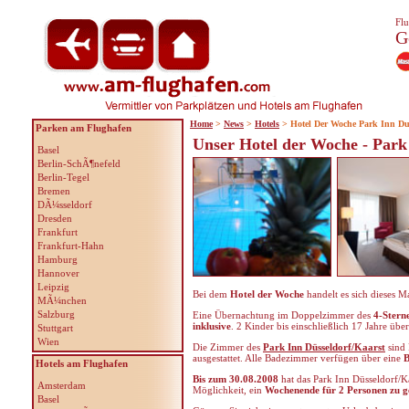
Flu
G
Home
>
News
>
Hotels
> Hotel Der Woche Park Inn Du
Parken am Flughafen
Unser Hotel der Woche - Park
Basel
Berlin-SchÃ¶nefeld
Berlin-Tegel
Bremen
DÃ¼sseldorf
Dresden
Frankfurt
Frankfurt-Hahn
Hamburg
Hannover
Leipzig
Bei dem
Hotel der Woche
handelt es sich dieses 
MÃ¼nchen
Salzburg
Eine Übernachtung im Doppelzimmer des
4-Stern
inklusive
. 2 Kinder bis einschließlich 17 Jahre üb
Stuttgart
Wien
Die Zimmer des
Park Inn Düsseldorf/Kaarst
sind 
ausgestattet. Alle Badezimmer verfügen über eine
B
Hotels am Flughafen
Bis zum 30.08.2008
hat das Park Inn Düsseldorf/K
Amsterdam
Möglichkeit, ein
Wochenende für 2 Personen zu 
Basel