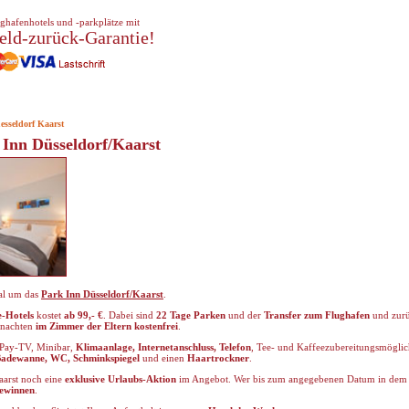
ghafenhotels und -parkplätze mit
eld-zurück-Garantie!
esseldorf Kaarst
 Inn Düsseldorf/Kaarst
Mal um das
Park Inn Düsseldorf/Kaarst
.
e-Hotels
kostet
ab 99,- €
. Dabei sind
22 Tage Parken
und der
Transfer zum Flughafen
und zurü
ernachten
im Zimmer der Eltern kostenfrei
.
Pay-TV, Minibar,
Klimaanlage, Internetanschluss, Telefon
, Tee- und Kaffeezubereitungsmöglic
adewanne, WC, Schminkspiegel
und einen
Haartrockner
.
aarst noch eine
exklusive Urlaubs-Aktion
im Angebot. Wer bis zum angegebenen Datum in dem Ho
gewinnen
.