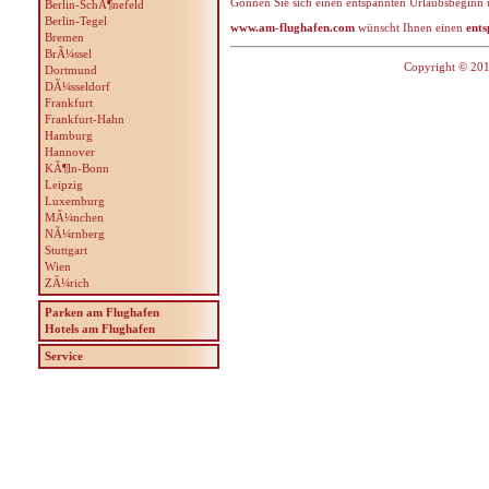
Gönnen Sie sich einen entspannten Urlaubsbeginn 
Berlin-SchÃ¶nefeld
Berlin-Tegel
www.am-flughafen.com
wünscht Ihnen einen
ents
Bremen
BrÃ¼ssel
Copyright © 201
Dortmund
DÃ¼sseldorf
Frankfurt
Frankfurt-Hahn
Hamburg
Hannover
KÃ¶ln-Bonn
Leipzig
Luxemburg
MÃ¼nchen
NÃ¼rnberg
Stuttgart
Wien
ZÃ¼rich
Parken am Flughafen
Hotels am Flughafen
Service