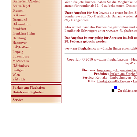
Berlin-SchÃ¶nefeld
Wenn Sie jetzt buchen, haben Sie die Möglichkeit 
anstatt für regulär ab 89,- € zu bekommen. Das is
Berlin-Tegel
Bremen
Unser Angebot für Sie:
Jeweils die ersten beiden 
BrÃ¼ssel
Sonderrate von 75,- € erhältlich. Danach werden a
Dortmund
89,- € angeboten.
DÃ¼sseldorf
Also schnell handeln- Buchen Sie jetzt online und 
Frankfurt
Landhotels Schweigers unter www.am-flughafen.
Frankfurt-Hahn
Das Angebot ist nur gültig für Anreisen im Juli u
Hamburg
28. Februar gebucht werden!
Hannover
KÃ¶ln-Bonn
www.am-flughafen.com
wünscht Ihnen einen schö
Leipzig
Luxemburg
Copyright © 2016 www.am-flughafen.com - Flugha
MÃ¼nchen
Top-Prei
NÃ¼rnberg
Stuttgart
Über uns:
Impressum
-
Allgemeine Ge
Produkte:
Parken am Flughaf
Wien
Service:
Kontakt
-
Umbuchungen
-
S
ZÃ¼rich
Hilfe:
Häufig gestellte Fragen
-
Ge
Parken am Flughafen
Zu del.icio.u
Hotels am Flughafen
Service