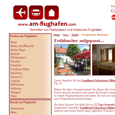
Flu
G
Home
>
News
>
Hotels
> Fruehbucher Muenchen
Parken am Flughafen
Frühbucher aufgepasst...
Basel
Berlin-SchÃ¶nefeld
Berlin-Tegel
Bremen
DÃ¼sseldorf
Dresden
Frankfurt
Frankfurt-Hahn
Hamburg
Hannover
Unser Angebot für das
Landhotel Schweigers Mü
Leipzig
75,- €
MÃ¼nchen
Salzburg
Haben Sie ihren Sommerurlaub für dieses Jahr bereit
Stuttgart
Ferien absolut stressfrei und reisen Sie bereits ei
in einem Flughafenhotel und lassen Sie sich am nä
Wien
zum Flughafenterminal bringen.
Hotels am Flughafen
Ihr Auto können Sie dabei bis zu
22 Tage kostenfr
angebotene familiäre
Landhotel Schweigers Münc
Amsterdam
entfernt und bietet Ihnen einen täglichen Transfer
Basel