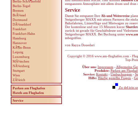
und mediterranen Küche. Hier können
Business L
Berlin-SchÃ¶nefeld
entspannten Atmosphäre mit allem drum und dran o
Berlin-Tegel
Service
Bremen
BrÃ¼ssel
Damit Sie entspannt Ihre
Ab-und Weiterreise
plane
Steigenberger MAXX mit seinen Partnern die einfa
Dortmund
Bahnfahrten, Linienflüge und Mietwagen zu reserv
DÃ¼sseldorf
Der kostenlose und nur 15 Minuten kurze
Shuttlet
Frankfurt
zurück ist gerade für Geschäftsleute und Vielreise
Frankfurt-Hahn
Steigenberger MAXX. Bei Buchung unter
www.am-
inbegriffen.
Hamburg
Hannover
von Rayya Douedari
KÃ¶ln-Bonn
Leipzig
Copyright © 2016 www.am-flughafen.com - Flugha
Luxemburg
Top-Prei
MÃ¼nchen
NÃ¼rnberg
Über uns:
Impressum
-
Allgemeine Ge
Stuttgart
Produkte:
Parken am Flughaf
Service:
Kontakt
-
Umbuchungen
-
S
Wien
Hilfe:
Häufig gestellte Fragen
-
Ge
ZÃ¼rich
Zu del.icio.u
Parken am Flughafen
Hotels am Flughafen
Service