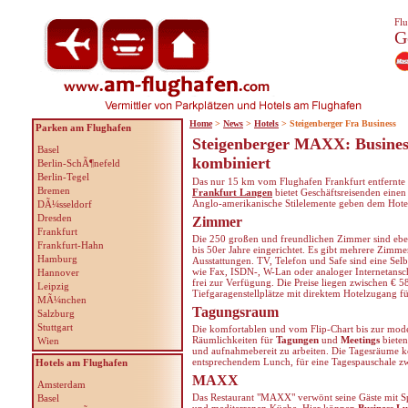
Flu
G
Home
>
News
>
Hotels
> Steigenberger Fra Business
Parken am Flughafen
Steigenberger MAXX: Busines
Basel
kombiniert
Berlin-SchÃ¶nefeld
Berlin-Tegel
Das nur 15 km vom Flughafen Frankfurt entfernte
Bremen
Frankfurt Langen
bietet Geschäftsreisenden einen
Anglo-amerikanische Stilelemente geben dem Hote
DÃ¼sseldorf
Dresden
Zimmer
Frankfurt
Die 250 großen und freundlichen Zimmer sind eben
Frankfurt-Hahn
bis 50er Jahre eingerichtet. Es gibt mehrere Zimme
Hamburg
Ausstattungen. TV, Telefon und Safe sind eine Selb
wie Fax, ISDN-, W-Lan oder analoger Internetansc
Hannover
frei zur Verfügung. Die Preise liegen zwischen € 5
Leipzig
Tiefgaragenstellplätze mit direktem Hotelzugang f
MÃ¼nchen
Tagungsraum
Salzburg
Stuttgart
Die komfortablen und vom Flip-Chart bis zur mode
Räumlichkeiten für
Tagungen
und
Meetings
bieten
Wien
und aufnahmebereit zu arbeiten. Die Tagesräume 
entsprechendem Lunch, für eine Tagespauschale z
Hotels am Flughafen
MAXX
Amsterdam
Das Restaurant "MAXX" verwönt seine Gäste mit Spez
Basel