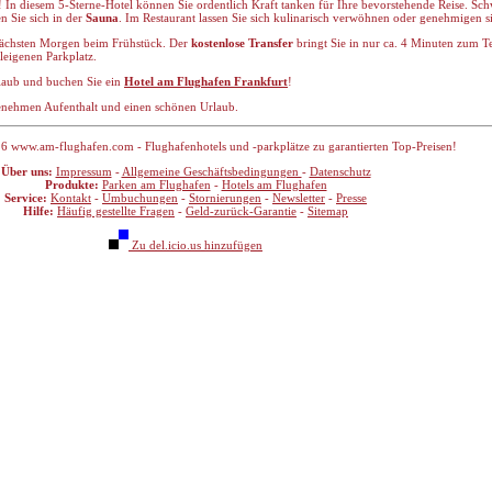
b! In diesem 5-Sterne-Hotel können Sie ordentlich Kraft tanken für Ihre bevorstehende Reise. S
n Sie sich in der
Sauna
. Im Restaurant lassen Sie sich kulinarisch verwöhnen oder genehmigen si
 nächsten Morgen beim Frühstück. Der
kostenlose Transfer
bringt Sie in nur ca. 4 Minuten zum T
leigenen Parkplatz.
rlaub und buchen Sie ein
Hotel am Flughafen Frankfurt
!
nehmen Aufenthalt und einen schönen Urlaub.
6 www.am-flughafen.com - Flughafenhotels und -parkplätze zu garantierten Top-Preisen!
Über uns:
Impressum
-
Allgemeine Geschäftsbedingungen
-
Datenschutz
Produkte:
Parken am Flughafen
-
Hotels am Flughafen
Service:
Kontakt
-
Umbuchungen
-
Stornierungen
-
Newsletter
-
Presse
Hilfe:
Häufig gestellte Fragen
-
Geld-zurück-Garantie
-
Sitemap
Zu del.icio.us hinzufügen