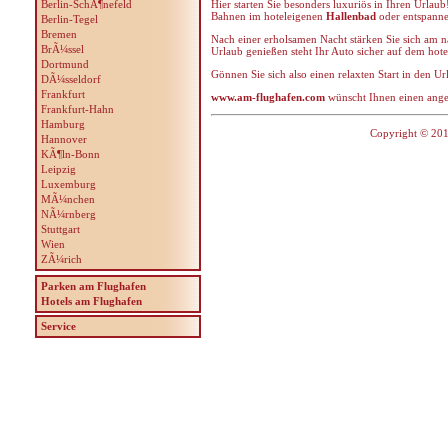
Berlin-SchÃ¶nefeld
Hier starten Sie besonders luxuriös in Ihren Urlau
Bahnen im hoteleigenen
Hallenbad
oder entspanne
Berlin-Tegel
Bremen
Nach einer erholsamen Nacht stärken Sie sich am
BrÃ¼ssel
Urlaub genießen steht Ihr Auto sicher auf dem hote
Dortmund
Gönnen Sie sich also einen relaxten Start in den U
DÃ¼sseldorf
Frankfurt
www.am-flughafen.com
wünscht Ihnen einen ange
Frankfurt-Hahn
Hamburg
Copyright © 201
Hannover
KÃ¶ln-Bonn
Leipzig
Luxemburg
MÃ¼nchen
NÃ¼rnberg
Stuttgart
Wien
ZÃ¼rich
Parken am Flughafen
Hotels am Flughafen
Service