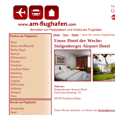
Flu
G
Home
>
News
>
Hotels
> Hotel Der Woche Steigenberge
Parken am Flughafen
Unser Hotel der Woche:
Basel
Steigenberger Airport Hotel
Berlin-SchÃ¶nefeld
Berlin-Tegel
Bremen
DÃ¼sseldorf
Dresden
Frankfurt
Frankfurt-Hahn
Hamburg
Hannover
Leipzig
MÃ¼nchen
Adresse:
Salzburg
Steigenberger Airport Hotel
Stuttgart
Unterschweinstiege 16
Wien
60549 Frankfurt/Main
Hotels am Flughafen
Amsterdam
Diese Woche möchten wir Ihnen das
Steigenberger
Basel