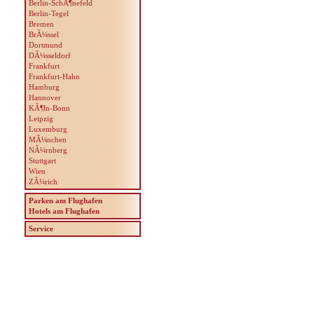
Berlin-SchÃ¶nefeld
Berlin-Tegel
Bremen
BrÃ¼ssel
Dortmund
DÃ¼sseldorf
Frankfurt
Frankfurt-Hahn
Hamburg
Hannover
KÃ¶ln-Bonn
Leipzig
Luxemburg
MÃ¼nchen
NÃ¼rnberg
Stuttgart
Wien
ZÃ¼rich
Parken am Flughafen
Hotels am Flughafen
Service