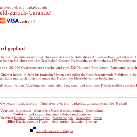
ghafenhotels und -parkplätze mit
eld-zurück-Garantie!
ird geplant
heinlich ein Unterwasserhotel. Dies wäre das zweite Hotel dieser Art, das weltweit gebaut wird. D
r beiden Projekten steht die Gesellschaft Crescent Hydropolis, an der mehr als 150 verschiedene 
he von 100.000 Quadratmetern entsteht, wird etwa 520 Millionen Euro kosten. Baubeginn ist in di
immer haben. In zehn bis fünfzehn Metern tiefe sollen die Gäste faszinierende Einblicke in die
uiten kann man auch oben und unten das Treiben der Meeresbewohner beobachten.
il erbaut werden. Allerdings steht noch nicht fest, wann und wie dieses Projekt realisiert werden
6 www.am-flughafen.com - Flughafenhotels und -parkplätze zu garantierten Top-Preisen!
Über uns:
Impressum
-
Allgemeine Geschäftsbedingungen
-
Datenschutz
Produkte:
Parken am Flughafen
-
Hotels am Flughafen
Service:
Kontakt
-
Umbuchungen
-
Stornierungen
-
Newsletter
-
Presse
Hilfe:
Häufig gestellte Fragen
-
Geld-zurück-Garantie
-
Sitemap
Zu del.icio.us hinzufügen