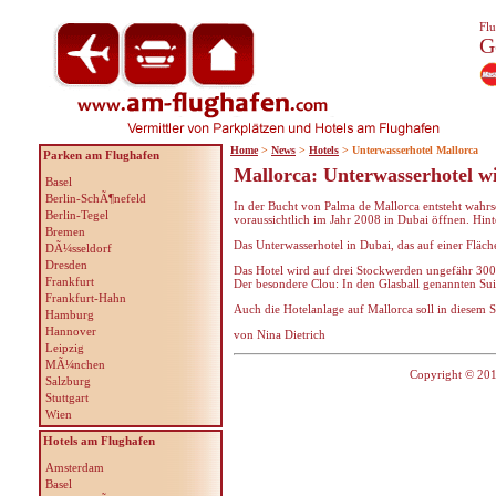
Flu
G
Home
>
News
>
Hotels
> Unterwasserhotel Mallorca
Parken am Flughafen
Mallorca: Unterwasserhotel w
Basel
Berlin-SchÃ¶nefeld
In der Bucht von Palma de Mallorca entsteht wahrsc
Berlin-Tegel
voraussichtlich im Jahr 2008 in Dubai öffnen. Hinte
Bremen
Das Unterwasserhotel in Dubai, das auf einer Fläc
DÃ¼sseldorf
Dresden
Das Hotel wird auf drei Stockwerden ungefähr 300 Z
Frankfurt
Der besondere Clou: In den Glasball genannten S
Frankfurt-Hahn
Auch die Hotelanlage auf Mallorca soll in diesem St
Hamburg
Hannover
von Nina Dietrich
Leipzig
MÃ¼nchen
Copyright © 201
Salzburg
Stuttgart
Wien
Hotels am Flughafen
Amsterdam
Basel