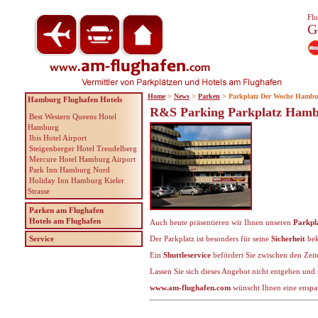
Flu
G
Home
>
News
>
Parken
> Parkplatz Der Woche Hambu
Hamburg Flughafen Hotels
R&S Parking Parkplatz Hambu
Best Western Queens Hotel
Hamburg
Ibis Hotel Airport
Steigenberger Hotel Treudelberg
Mercure Hotel Hamburg Airport
Park Inn Hamburg Nord
Holiday Inn Hamburg Kieler
Strasse
Parken am Flughafen
Hotels am Flughafen
Auch heute präsentieren wir Ihnen unseren
Parkpl
Service
Der Parkplatz ist besonders für seine
Sicherheit
bek
Ein
Shuttleservice
befördert Sie zwischen den Zei
Lassen Sie sich dieses Angebot nicht entgehen und 
www.am-flughafen.com
wünscht Ihnen eine enspa