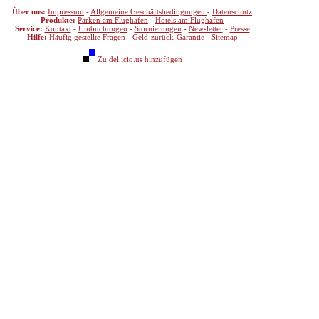
Über uns:
Impressum
-
Allgemeine Geschäftsbedingungen
-
Datenschutz
Produkte:
Parken am Flughafen
-
Hotels am Flughafen
Service:
Kontakt
-
Umbuchungen
-
Stornierungen
-
Newsletter
-
Presse
Hilfe:
Häufig gestellte Fragen
-
Geld-zurück-Garantie
-
Sitemap
Zu del.icio.us hinzufügen