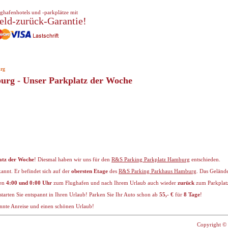
ghafenhotels und -parkplätze mit
eld-zurück-Garantie!
rg
rg - Unser Parkplatz der Woche
atz der Woche
! Diesmal haben wir uns für den
R&S Parking Parkplatz Hamburg
entschieden.
annt. Er befindet sich auf der
obersten Etage
des
R&S Parking Parkhaus Hamburg
. Das Gelände
ten
4:00 und 0:00 Uhr
zum Flughafen und nach Ihrem Urlaub auch wieder
zurück
zum Parkplat
starten Sie entspannt in Ihren Urlaub! Parken Sie Ihr Auto schon ab
55,- €
für
8 Tage
!
nnte Anreise und einen schönen Urlaub!
Copyright © 