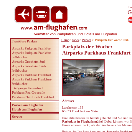
Flu
G
Home
>
News
>
Parken
> Parkplatz Der Woche Fra6
Frankfurt Parken
Parkplatz der Woche:
Airparks Parkplatz Frankfurt
Airparks Parkhaus Frankfurt
Airparks Parkplatz Frankfurt-
Frühbucher
Airparks Griesheim Süd
Airparks Griesheim Süd-
Frühbucher
Airparks Parkhaus Frankfurt
Airparks Parkhaus Frankfurt-
Frühbucher
Tiefgarage Kelsterbach
Parkhaus Red Crocodile
Parkhaus Platzhirsch Frankfurt
Adresse:
Parken am Flughafen
Lärchenstr. 133
Hotels am Flughafen
65933 Frankfurt am Main
Service
Ihre Urlaubsreise ist bereits gebucht und Sie sind
Parkplatz in Flughafennähe
? Dabei können wir Ih
Ihnen unseren Parkplatz der Woche aus der Mainme
Parken Sie Ihr Auto bequem im
Airparks Parkhau