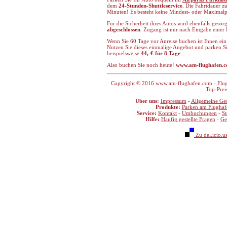
dem
24-Stunden-Shuttleservice
. Die Fahrtdauer z
Minuten! Es besteht keine Mindest- oder Maximal
Für die Sicherheit ihres Autos wird ebenfalls gesor
abgeschlossen
. Zugang ist nur nach Eingabe eine
Wenn Sie 60 Tage vor Anreise buchen ist Ihnen ei
Nutzen Sie dieses einmalige Angebot und parken Si
beispielsweise
44,-€ für 8 Tage
.
Also buchen Sie noch heute!
www.am-flughafen.
Copyright © 2016 www.am-flughafen.com - Flugha
Top-Prei
Über uns:
Impressum
-
Allgemeine Ge
Produkte:
Parken am Flughaf
Service:
Kontakt
-
Umbuchungen
-
S
Hilfe:
Häufig gestellte Fragen
-
Ge
Zu del.icio.u