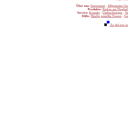
Über uns:
Impressum
-
Allgemeine Ge
Produkte:
Parken am Flughaf
Service:
Kontakt
-
Umbuchungen
-
S
Hilfe:
Häufig gestellte Fragen
-
Ge
Zu del.icio.u