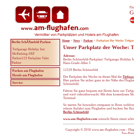
Flu
G
Home
>
News
>
Parken
> Parkplatz Der Woche Tiefgar
Berlin SchÃ¶nefeld Parken
Unser Parkplatz der Woche: T
Tiefgarage Holiday Inn
McParking-SXF
Adresse:
Parken123 Parkplatz Valet
Berlin-Schönefeld-Parkplatz/ Tiefgarage Holiday I
Parken
Hans-Grade-Allee 5
12529 Berlin-Schönefeld
Parken am Flughafen
Hotels am Flughafen
Der Parkplatz der Woche ist dieses Mal die
Tiefgar
Hier parken Sie sicher ganz in der Nähe des Flugha
Service
Schönefeld.
Fahren Sie ganz bequem mit Ihrem Auto zur Tiefgara
und wird videoüberwacht. Mit dem kostenlosen Sh
Terminal.
So starten Sie besonders entspannt in Ihren wohlve
relaxte Anfahrt zum Flughafen und buchen Sie Ih
Berlin-Schönefeld
.
www.am-flughafen.com
wünscht Ihnen einen schö
Copyright © 2016 www.am-flughafen.com - Flugha
Top-Prei