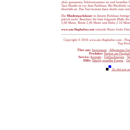
oben genannten Telefonnummer an und bestellen Ih
Taxi-Shuttle ist vor dem Parkhaus. Bei Rückkehr r
ebenfalls an. Das Taxi kommt dann direkt zum en
Die
Mindestparkdauer
in diesem Parkhaus beträgt
jedoch nicht. Beachten Sie bitte folgende Maße die
5,00 Meter, Breite 2,00 Meter und Höhe 2.10 Mete
www.am-flughafen.com
wünscht Ihnen frohe Oster
Copyright © 2016 www.am-flughafen.com - Flugha
Top-Prei
Über uns:
Impressum
-
Allgemeine Ge
Produkte:
Parken am Flughaf
Service:
Kontakt
-
Umbuchungen
-
S
Hilfe:
Häufig gestellte Fragen
-
Ge
Zu del.icio.u