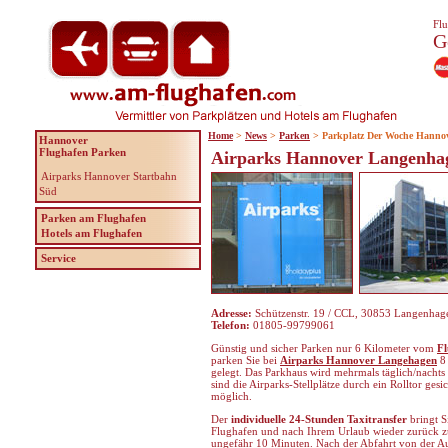
Flu
G
Home
>
News
>
Parken
> Parkplatz Der Woche Hanno
Hannover
Flughafen Parken
Airparks Hannover Langenha
Airparks Hannover Startbahn
Süd
Parken am Flughafen
Hotels am Flughafen
Service
Adresse:
Schützenstr. 19 / CCL, 30853 Langenhag
Telefon:
01805-99799061
Günstig und sicher Parken nur 6 Kilometer vom
F
parken Sie bei
Airparks Hannover Langehagen
8 
gelegt. Das Parkhaus wird mehrmals täglich/nachts
sind die Airparks-Stellplätze durch ein Rolltor ges
möglich.
Der
individuelle 24-Stunden Taxitransfer
bringt S
Flughafen und nach Ihrem Urlaub wieder zurück z
ungefähr 10 Minuten. Nach der Abfahrt von der Aut