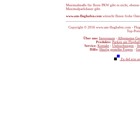
Maximalmaße für Ihren PKW gibt es nicht, ebenso 
Maximalparkdauer gibt.
www.am-flughafen.com
wünscht Ihnen frohe Oster
Copyright © 2016 www.am-flughafen.com - Flugha
Top-Prei
Über uns:
Impressum
-
Allgemeine Ge
Produkte:
Parken am Flughaf
Service:
Kontakt
-
Umbuchungen
-
S
Hilfe:
Häufig gestellte Fragen
-
Ge
Zu del.icio.u