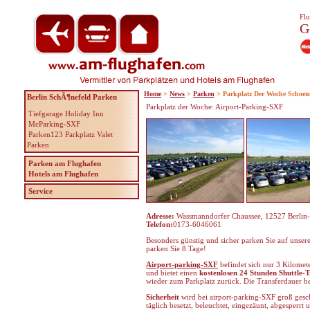
Flu
G
Home
>
News
>
Parken
> Parkplatz Der Woche Schoen
Berlin SchÃ¶nefeld Parken
Parkplatz der Woche: Airport-Parking-SXF
Tiefgarage Holiday Inn
McParking-SXF
Parken123 Parkplatz Valet
Parken
Parken am Flughafen
Hotels am Flughafen
Service
Adresse:
Wassmanndorfer Chaussee, 12527 Berlin
Telefon:
0173-6046061
Besonders günstig und sicher parken Sie auf unse
parken Sie 8 Tage!
Airport-parking-SXF
befindet sich nur 3 Kilome
und bietet einen
kostenlosen 24 Stunden Shuttle-T
wieder zum Parkplatz zurück. Die Transferdauer be
Sicherheit
wird bei airport-parking-SXF groß gesc
täglich besetzt, beleuchtet, eingezäunt, abgesperrt