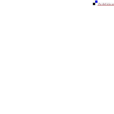
Zu del.icio.u