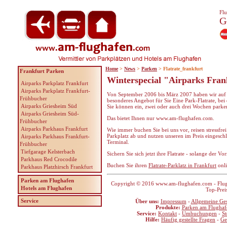
Flu
G
Home
>
News
>
Parken
> Flatrate_frankfurt
Frankfurt Parken
Winterspecial "Airparks Fran
Airparks Parkplatz Frankfurt
Airparks Parkplatz Frankfurt-
Von September 2006 bis März 2007 haben wir auf u
Frühbucher
besonderes Angebot für Sie Eine Park-Flatrate, bei
Airparks Griesheim Süd
Sie können ein, zwei oder auch drei Wochen parken
Airparks Griesheim Süd-
Das bietet Ihnen nur www.am-flughafen.com.
Frühbucher
Airparks Parkhaus Frankfurt
Wie immer buchen Sie bei uns vor, reisen stressfrei
Parkplatz ab und nutzen unseren im Preis eingesch
Airparks Parkhaus Frankfurt-
Terminal.
Frühbucher
Tiefgarage Kelsterbach
Sichern Sie sich jetzt ihre Flatrate - solange der Vorr
Parkhaus Red Crocodile
Buchen Sie ihren
Flatrate-Parklatz in Frankfurt
onli
Parkhaus Platzhirsch Frankfurt
Parken am Flughafen
Copyright © 2016 www.am-flughafen.com - Flugha
Hotels am Flughafen
Top-Prei
Service
Über uns:
Impressum
-
Allgemeine Ge
Produkte:
Parken am Flughaf
Service:
Kontakt
-
Umbuchungen
-
S
Hilfe:
Häufig gestellte Fragen
-
Ge