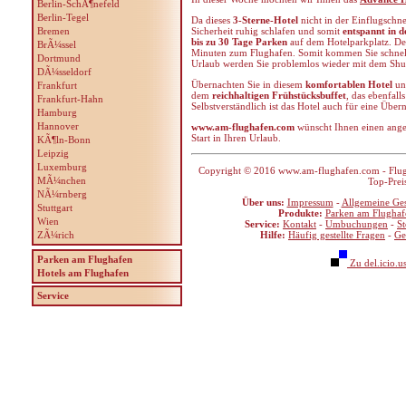
Berlin-SchÃ¶nefeld
Berlin-Tegel
Da dieses
3-Sterne-Hotel
nicht in der Einflugschne
Bremen
Sicherheit ruhig schlafen und somit
entspannt in d
bis zu 30 Tage Parken
auf dem Hotelparkplatz. D
BrÃ¼ssel
Minuten zum Flughafen. Somit kommen Sie schnell
Dortmund
Urlaub werden Sie problemlos wieder mit dem Shut
DÃ¼sseldorf
Übernachten Sie in diesem
komfortablen Hotel
und
Frankfurt
dem
reichhaltigen Frühstücksbuffet
, das ebenfalls
Frankfurt-Hahn
Selbstverständlich ist das Hotel auch für eine Üb
Hamburg
Hannover
www.am-flughafen.com
wünscht Ihnen einen ange
Start in Ihren Urlaub.
KÃ¶ln-Bonn
Leipzig
Luxemburg
Copyright © 2016 www.am-flughafen.com - Flugha
MÃ¼nchen
Top-Prei
NÃ¼rnberg
Über uns:
Impressum
-
Allgemeine Ge
Stuttgart
Produkte:
Parken am Flughaf
Wien
Service:
Kontakt
-
Umbuchungen
-
S
ZÃ¼rich
Hilfe:
Häufig gestellte Fragen
-
Ge
Parken am Flughafen
Zu del.icio.u
Hotels am Flughafen
Service