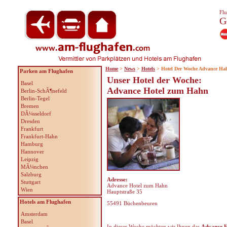
Flu
G
Home
>
News
>
Hotels
> Hotel Der Woche Advance Ha
Parken am Flughafen
Unser Hotel der Woche:
Basel
Advance Hotel zum Hahn
Berlin-SchÃ¶nefeld
Berlin-Tegel
Bremen
DÃ¼sseldorf
Dresden
Frankfurt
Frankfurt-Hahn
Hamburg
Hannover
Leipzig
MÃ¼nchen
Salzburg
Adresse:
Stuttgart
Advance Hotel zum Hahn
Wien
Hauptstraße 35
Hotels am Flughafen
55491 Büchenbeuren
Amsterdam
Basel
In dieser Woche möchten wir Ihnen das
Advance 