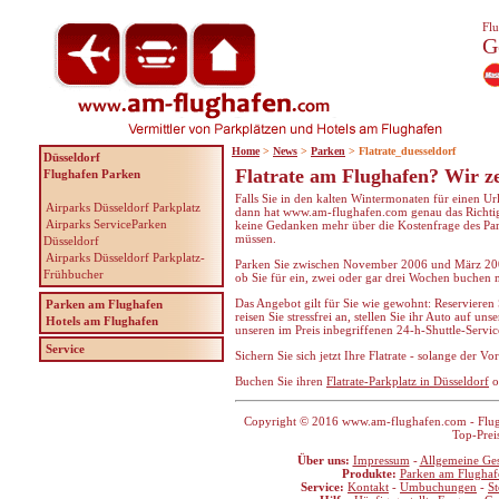
Flu
G
Home
>
News
>
Parken
> Flatrate_duesseldorf
Düsseldorf
Flatrate am Flughafen? Wir ze
Flughafen Parken
Falls Sie in den kalten Wintermonaten für einen U
Airparks Düsseldorf Parkplatz
dann hat www.am-flughafen.com genau das Richtige 
Airparks ServiceParken
keine Gedanken mehr über die Kostenfrage des Pa
müssen.
Düsseldorf
Airparks Düsseldorf Parkplatz-
Parken Sie zwischen November 2006 und März 2007 
Frühbucher
ob Sie für ein, zwei oder gar drei Wochen buchen
Das Angebot gilt für Sie wie gewohnt: Reservieren S
Parken am Flughafen
reisen Sie stressfrei an, stellen Sie ihr Auto auf u
Hotels am Flughafen
unseren im Preis inbegriffenen 24-h-Shuttle-Servi
Service
Sichern Sie sich jetzt Ihre Flatrate - solange der Vor
Buchen Sie ihren
Flatrate-Parkplatz in Düsseldorf
o
Copyright © 2016 www.am-flughafen.com - Flugha
Top-Prei
Über uns:
Impressum
-
Allgemeine Ge
Produkte:
Parken am Flughaf
Service:
Kontakt
-
Umbuchungen
-
S