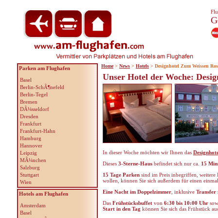
Flu
G
Home
>
News
>
Hotels
> Designhotel Zum Weissen Ros
Parken am Flughafen
Unser Hotel der Woche: Desi
Basel
Berlin-SchÃ¶nefeld
Berlin-Tegel
Bremen
DÃ¼sseldorf
Dresden
Frankfurt
Frankfurt-Hahn
Hamburg
Hannover
In dieser Woche möchten wir Ihnen das
Designhot
Leipzig
MÃ¼nchen
Dieses
3-Sterne-Haus
befindet sich nur ca.
15 Min
Salzburg
Stuttgart
15 Tage Parken
sind im Preis inbegriffen, weitere
wollen, können Sie sich außerdem für einen einm
Wien
Eine Nacht im Doppelzimmer
, inklusive
Transfer
Hotels am Flughafen
Das
Frühstücksbuffet
von
6:30 bis 10:00 Uhr
sow
Amsterdam
Start in den Tag
können Sie sich das Frühstück a
Basel