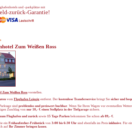
ghafenhotels und -parkplätze mit
eld-zurück-Garantie!
s
gnhotel Zum Weißen Ross
el Zum Weißen Ross
vorstellen.
uten
vom
Flughafen Leipzig
entfernt. Der
kostenlose Transferservice
bringt Sie
sicher und be
 Parktage sind
problemlos und preiswert buchbar
. Wenn Sie Ihren Wagen vor eventuellen Wett
aligen Zuschlag von
nur 10,- € einen Stellplatz in der Tiefgarage
sichern.
 zum Flughafen und zurück
sowie
15 Tage Parken
bekommen Sie schon
ab 89,- €
.
ie ein
Frühaufsteher-Frühstück
von
3:00 bis 6:30 Uhr
sind ebenfalls im Preis
inklusive
. Für e
uch auf
Ihr Zimmer bringen lassen
.