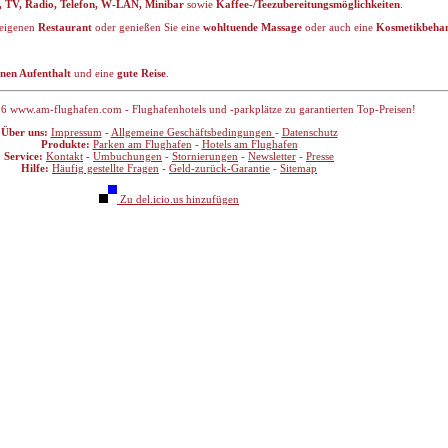
, TV, Radio, Telefon, W-LAN, Minibar
sowie
Kaffee-/Teezubereitungsmöglichkeiten
.
leigenen
Restaurant
oder genießen Sie eine
wohltuende Massage
oder auch eine
Kosmetikbeha
nen Aufenthalt
und eine
gute Reise
.
6 www.am-flughafen.com - Flughafenhotels und -parkplätze zu garantierten Top-Preisen!
Über uns:
Impressum
-
Allgemeine Geschäftsbedingungen
-
Datenschutz
Produkte:
Parken am Flughafen
-
Hotels am Flughafen
Service:
Kontakt
-
Umbuchungen
-
Stornierungen
-
Newsletter
-
Presse
Hilfe:
Häufig gestellte Fragen
-
Geld-zurück-Garantie
-
Sitemap
Zu del.icio.us hinzufügen