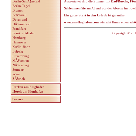
Berlin-SchÃ¶nefeld
Ausgestattet sind die Zimmer mit
Bad/Dusche, Fön
Berlin-Tegel
Schlemmen Sie
am Abend vor der Abreise im hote
Bremen
BrÃ¼ssel
Ein
guter Start in den Urlaub
ist garantiert!
Dortmund
www.am-flughafen.com
wünscht Ihnen einen
schö
DÃ¼sseldorf
Frankfurt
Frankfurt-Hahn
Copyright © 201
Hamburg
Hannover
KÃ¶ln-Bonn
Leipzig
Luxemburg
MÃ¼nchen
NÃ¼rnberg
Stuttgart
Wien
ZÃ¼rich
Parken am Flughafen
Hotels am Flughafen
Service