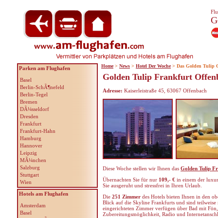
Flu
G
Home
>
News
>
Hotel Der Woche
> Das Golden Tulip 
Parken am Flughafen
Golden Tulip Frankfurt Offen
Basel
Berlin-SchÃ¶nefeld
Adresse:
Kaiserleistraße 45, 63067 Offenbach
Berlin-Tegel
Bremen
DÃ¼sseldorf
Dresden
Frankfurt
Frankfurt-Hahn
Hamburg
Hannover
Leipzig
MÃ¼nchen
Salzburg
Diese Woche stellen wir Ihnen das
Golden Tulip F
Stuttgart
Übernachten Sie für nur
109,- €
in einem der luxur
Wien
Sie ausgeruht und stressfrei in Ihren Urlaub.
Hotels am Flughafen
Die
251 Zimmer
des Hotels bieten Ihnen in den ob
Blick auf die Skyline Frankfurts und sind teilweis
Amsterdam
eingerichteten Zimmer verfügen über Bad mit Fön,
Basel
Zubereitungsmöglichkeit, Radio und Internetanschl