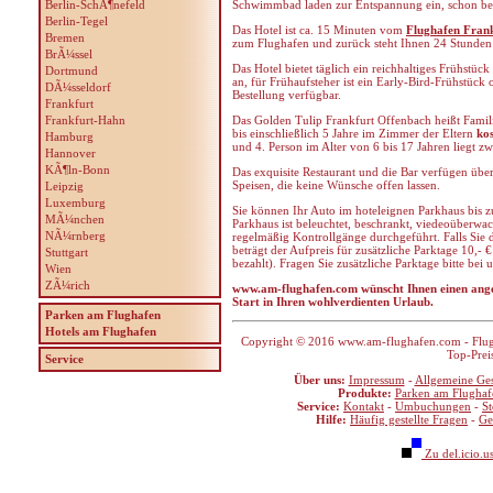
Berlin-SchÃ¶nefeld
Schwimmbad laden zur Entspannung ein, schon be
Berlin-Tegel
Das Hotel ist ca. 15 Minuten vom
Flughafen Fran
Bremen
zum Flughafen und zurück steht Ihnen 24 Stunde
BrÃ¼ssel
Das Hotel bietet täglich ein reichhaltiges Frühstüc
Dortmund
an, für Frühaufsteher ist ein Early-Bird-Frühstück
DÃ¼sseldorf
Bestellung verfügbar.
Frankfurt
Frankfurt-Hahn
Das Golden Tulip Frankfurt Offenbach heißt Famil
bis einschließlich 5 Jahre im Zimmer der Eltern
kos
Hamburg
und 4. Person im Alter von 6 bis 17 Jahren liegt zw
Hannover
KÃ¶ln-Bonn
Das exquisite Restaurant und die Bar verfügen über
Speisen, die keine Wünsche offen lassen.
Leipzig
Luxemburg
Sie können Ihr Auto im hoteleignen Parkhaus bis 
MÃ¼nchen
Parkhaus ist beleuchtet, beschrankt, viedeoüberwa
NÃ¼rnberg
regelmäßig Kontrollgänge durchgeführt. Falls Sie 
beträgt der Aufpreis für zusätzliche Parktage 10,-
Stuttgart
bezahlt). Fragen Sie zusätzliche Parktage bitte bei
Wien
ZÃ¼rich
www.am-flughafen.com wünscht Ihnen einen ange
Start in Ihren wohlverdienten Urlaub.
Parken am Flughafen
Hotels am Flughafen
Copyright © 2016 www.am-flughafen.com - Flugha
Top-Prei
Service
Über uns:
Impressum
-
Allgemeine Ge
Produkte:
Parken am Flughaf
Service:
Kontakt
-
Umbuchungen
-
S
Hilfe:
Häufig gestellte Fragen
-
Ge
Zu del.icio.u