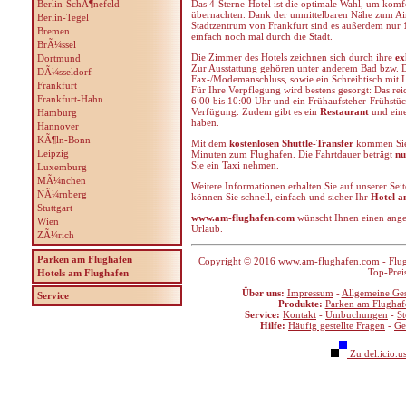
Berlin-SchÃ¶nefeld
Das 4-Sterne-Hotel ist die optimale Wahl, um kom
übernachten. Dank der unmittelbaren Nähe zum Air
Berlin-Tegel
Stadtzentrum von Frankfurt sind es außerdem nur
Bremen
einfach noch mal durch die Stadt.
BrÃ¼ssel
Die Zimmer des Hotels zeichnen sich durch ihre
ex
Dortmund
Zur Ausstattung gehören unter anderem Bad bzw. 
DÃ¼sseldorf
Fax-/Modemanschluss, sowie ein Schreibtisch mit 
Frankfurt
Für Ihre Verpflegung wird bestens gesorgt: Das rei
Frankfurt-Hahn
6:00 bis 10:00 Uhr und ein Frühaufsteher-Frühstüc
Verfügung. Zudem gibt es ein
Restaurant
und ein
Hamburg
haben.
Hannover
KÃ¶ln-Bonn
Mit dem
kostenlosen Shuttle-Transfer
kommen Sie 
Leipzig
Minuten zum Flughafen. Die Fahrtdauer beträgt
nu
Sie ein Taxi nehmen.
Luxemburg
MÃ¼nchen
Weitere Informationen erhalten Sie auf unserer Se
NÃ¼rnberg
können Sie schnell, einfach und sicher Ihr
Hotel a
Stuttgart
www.am-flughafen.com
wünscht Ihnen einen ange
Wien
Urlaub.
ZÃ¼rich
Parken am Flughafen
Copyright © 2016 www.am-flughafen.com - Flugha
Top-Prei
Hotels am Flughafen
Über uns:
Impressum
-
Allgemeine Ge
Service
Produkte:
Parken am Flughaf
Service:
Kontakt
-
Umbuchungen
-
S
Hilfe:
Häufig gestellte Fragen
-
Ge
Zu del.icio.u