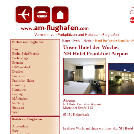
Flu
G
Home
>
News
>
Hotels
> Hotel Der Woche Frankfurt N
Parken am Flughafen
Unser Hotel der Woche:
Basel
NH Hotel Frankfurt Airport
Berlin-SchÃ¶nefeld
Berlin-Tegel
Bremen
DÃ¼sseldorf
Dresden
Frankfurt
Frankfurt-Hahn
Hamburg
Hannover
Leipzig
MÃ¼nchen
Adresse:
Salzburg
NH Hotel Frankfurt Airport
Stuttgart
Mörfelder Straße 113
Wien
65451 Kelsterbach
Hotels am Flughafen
Amsterdam
In dieser Woche möchten wir Ihnen das
NH Hotel 
Basel