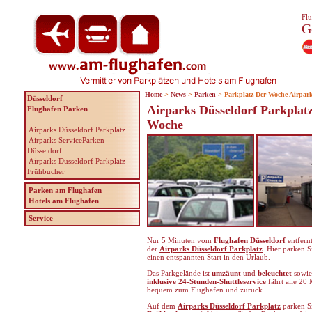
Flu
G
Home
>
News
>
Parken
> Parkplatz Der Woche Airpark
Düsseldorf
Airparks Düsseldorf Parkplatz
Flughafen Parken
Woche
Airparks Düsseldorf Parkplatz
Airparks ServiceParken
Düsseldorf
Airparks Düsseldorf Parkplatz-
Frühbucher
Parken am Flughafen
Hotels am Flughafen
Service
Nur 5 Minuten vom
Flughafen Düsseldorf
entfernt
der
Airparks Düsseldorf Parkplatz
. Hier parken S
einen entspannten Start in den Urlaub.
Das Parkgelände ist
umzäunt
und
beleuchtet
sowi
inklusive 24-Stunden-Shuttleservice
fährt alle
20 
bequem zum Flughafen und zurück.
Auf dem
Airparks Düsseldorf Parkplatz
parken S