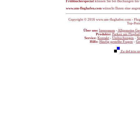
Frühbucherspecial
können Sie bei Buchungen bis
www.am-flughafen.com
wünscht Ihnen eine ange
Copyright © 2016 www.am-flughafen.com - Flugha
Top-Prei
Über uns:
Impressum
-
Allgemeine Ge
Produkte:
Parken am Flughaf
Service:
Kontakt
-
Umbuchungen
-
S
Hilfe:
Häufig gestellte Fragen
-
Ge
Zu del.icio.u