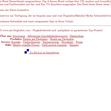
t Hotel Deutschlands ausgezeichnet. Das 4-Sterne-Hotel verfügt über 195 modern und freundlic
ar und Farbfernseher mit Sat- und Pay-TV-Anschluss ausgestattet. Das Hotel bietet Ihnen eine
mer der Eltern kostenfrei.
tleservice zur Verfügung, der sie bequem zum und vom Flughafen/Bahnhof Berlin Schönefeld bri
ehmen Aufenthalt und einen entspannten Start in Ihren Urlaub.
6 www.am-flughafen.com - Flughafenhotels und -parkplätze zu garantierten Top-Preisen!
Über uns:
Impressum
-
Allgemeine Geschäftsbedingungen
-
Datenschutz
Produkte:
Parken am Flughafen
-
Hotels am Flughafen
Service:
Kontakt
-
Umbuchungen
-
Stornierungen
-
Newsletter
-
Presse
Hilfe:
Häufig gestellte Fragen
-
Geld-zurück-Garantie
-
Sitemap
Zu del.icio.us hinzufügen