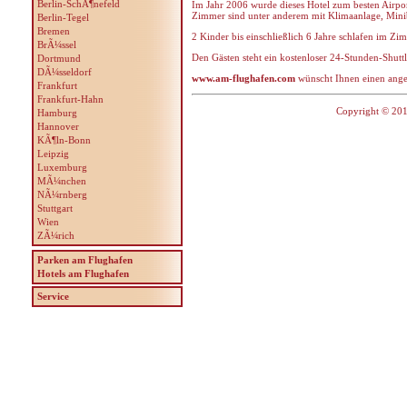
Berlin-SchÃ¶nefeld
Im Jahr 2006 wurde dieses Hotel zum besten Airpor
Zimmer sind unter anderem mit Klimaanlage, Minib
Berlin-Tegel
Bremen
2 Kinder bis einschließlich 6 Jahre schlafen im Zim
BrÃ¼ssel
Den Gästen steht ein kostenloser 24-Stunden-Shut
Dortmund
DÃ¼sseldorf
www.am-flughafen.com
wünscht Ihnen einen angen
Frankfurt
Frankfurt-Hahn
Copyright © 201
Hamburg
Hannover
KÃ¶ln-Bonn
Leipzig
Luxemburg
MÃ¼nchen
NÃ¼rnberg
Stuttgart
Wien
ZÃ¼rich
Parken am Flughafen
Hotels am Flughafen
Service