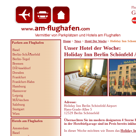
Flu
G
Home
>
News
>
Hotel Der Woche
> Holiday Inn Schoen
Parken am Flughafen
Unser Hotel der Woche:
Basel
Holiday Inn Berlin Schönfeld 
Berlin-SchÃ¶nefeld
Berlin-Tegel
Bremen
DÃ¼sseldorf
Dresden
Frankfurt
Frankfurt-Hahn
Hamburg
Hannover
Leipzig
MÃ¼nchen
Adresse:
Salzburg
Holiday Inn Berlin Schönfeld Airport
Stuttgart
Hans-Grade-Allee 5
12529 Berlin Schönefeld
Wien
Übernachten Sie im modern designeten 4 Sterne 
Hotels am Flughafen
in der Hoteltiefgarage sind im Preis bereits inklu
Amsterdam
In dieser Woche möchten wir Ihnen das
Holiday In
Basel