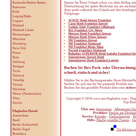
Karlsruhe/Baden-Baden
Starten Sie Ihren Urlaub schon vor dem Abflug mit
Übernachtung bei später Rückreise um am nächsten 
Kattowitz
Auto parkt während des Urlaubs auf den hoteleigen
Köln
Tiefgarage.
Leipzig/Halle
ACHAT Hotel Airport Frankfurt
Lugano
Carat Hotel Frankfurt Airport
Mailand
Golden Tulip Frankfurt Offenbach
Mailand Linate
Ibis Frankfurt City Messe
Mercure Hotel Frankfurt Airport
Memmingen
Mercure Hotel Wings Airport
München
NH Frankfurt Airport
Nürnberg
NH Frankfurt Niederrad
NH Frankfurt Rhein Main
Paris Orly
Novotel Frankfurt Niederrad
Posen
Balladins SUPERIOR Hotel Isabella Frankfurt/Air
Rom
Steigenberger Airport Hotel
Steigenberger Hotel Frankfurt-Langen
Salzburg
Stuttgart
Buchen Sie Ihre Park- oder Übernachtung
Turin
schnell, einfach und sicher!
Valencia
Venedig
Wählen Sie in der Buchungsmaske Ihren Abreiseflu
Suchen Sie sich das für Sie passende Produkt aus.
Verona
Buchen Sie das gewählte Produkt über eine
sichere
Warschau
Weeze (Niederrhein)
Wien
Copyright © 2016 www.am-flughafen.com - Flugha
Top-Prei
Zürich
Über uns:
Impressum
-
Allgemeine Ge
Flughafen Hotels
Produkte:
Parken am Flughaf
Amsterdam
Service:
Kontakt
-
Umbuchungen
-
S
Basel
Hilfe:
Häufig gestellte Fragen
-
Ge
Berlin-Schönefeld
Berlin-Tegel
Zu del.icio.u
Bratislava