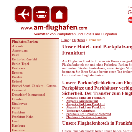
Flu
G
Home
>
Flughafen
> Frankfurt
Flughafen Parken
Unser Hotel- und Parkplatzan
Alicante
Amsterdam
Frankfurt
Basel
Berlin-Schönefeld
Am Flughafen Frankfurt bieten wir Ihnen eine gr
Berlin-Tegel
Flughafenhotels mit und ohne Parkplatz. Parken Si
Bratislava
und nutzen Sie den kostenlosen, zuverlässigen Shu
beginnen Sie Ihren Urlaub bereits einen Tag frühe
Bremen
komfortablen Flughafenhotels.
Breslau
Brüssel
Unsere Parkmöglichkeiten am Flu
Brüssel South-Charleroi
Catania
Parkplätze und Parkhäuser verfüg
Dortmund
Sicherheit. Der Transfer zum Flugha
Düsseldorf International
Airparks Parkplatz Frankfurt
Dresden
Airparks Griesheim Süd
Eindhoven
Airparks Parkhaus Frankfurt
Airparks Parkhaus Frankfurt
Erfurt
Tiefgarage Kelsterbach
Frankfurt
Parkhaus Red Crocodile Niederrad
Frankfurt-Hahn
Platzhirsch Parkhaus Frankfurt
Genf
Unsere Flughafenhotels in Frankfu
Hamburg
Hannover
Unsere Flughafenhotels bieten Ihnen hohen Komfor