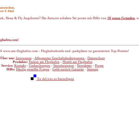
e aussuchen,
per E-Mail
Park, Sleep & Fly Angeboten? Die Antwort erhalten Sie promt mit Hilfe von
10 guten Gründen
, w
ghafen.com
!
6 www.am-flughafen.com - Flughafenhotels und -parkplätze zu garantierten Top-Preisen!
Über uns:
Impressum
-
Allgemeine Geschäftsbedingungen
-
Datenschutz
Produkte:
Parken am Flughafen
-
Hotels am Flughafen
Service:
Kontakt
-
Umbuchungen
-
Stornierungen
-
Newsletter
-
Presse
Hilfe:
Häufig gestellte Fragen
-
Geld-zurück-Garantie
-
Sitemap
Zu del.icio.us hinzufügen