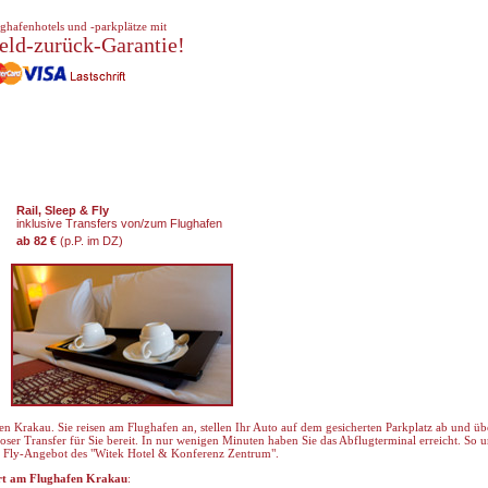
ghafenhotels und -parkplätze mit
eld-zurück-Garantie!
Rail, Sleep & Fly
inklusive Transfers von/zum Flughafen
ab 82 €
(p.P. im DZ)
n Krakau. Sie reisen am Flughafen an, stellen Ihr Auto auf dem gesicherten Parkplatz ab und 
ser Transfer für Sie bereit. In nur wenigen Minuten haben Sie das Abflugterminal erreicht. So un
& Fly-Angebot des "Witek Hotel & Konferenz Zentrum".
art am Flughafen Krakau
: