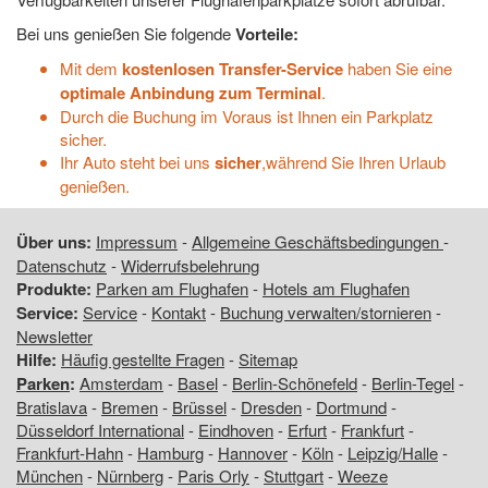
Bei uns genießen Sie folgende
Vorteile:
Mit dem
kostenlosen Transfer-Service
haben Sie eine
optimale Anbindung zum Terminal
.
Durch die Buchung im Voraus ist Ihnen ein Parkplatz
sicher.
Ihr Auto steht bei uns
sicher
,während Sie Ihren Urlaub
genießen.
Über uns:
Impressum
-
Allgemeine Geschäftsbedingungen
-
Datenschutz
-
Widerrufsbelehrung
Produkte:
Parken am Flughafen
-
Hotels am Flughafen
Service:
Service
-
Kontakt
-
Buchung verwalten/stornieren
-
Newsletter
Hilfe:
Häufig gestellte Fragen
-
Sitemap
Parken
:
Amsterdam
-
Basel
-
Berlin-Schönefeld
-
Berlin-Tegel
-
Bratislava
-
Bremen
-
Brüssel
-
Dresden
-
Dortmund
-
Düsseldorf International
-
Eindhoven
-
Erfurt
-
Frankfurt
-
Frankfurt-Hahn
-
Hamburg
-
Hannover
-
Köln
-
Leipzig/Halle
-
München
-
Nürnberg
-
Paris Orly
-
Stuttgart
-
Weeze