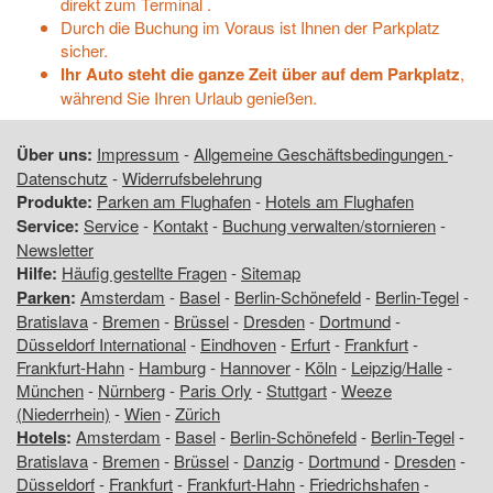
direkt zum Terminal .
Durch die Buchung im Voraus ist Ihnen der Parkplatz
sicher.
Ihr Auto steht die ganze Zeit über auf dem Parkplatz
,
während Sie Ihren Urlaub genießen.
Über uns:
Impressum
-
Allgemeine Geschäftsbedingungen
-
Datenschutz
-
Widerrufsbelehrung
Produkte:
Parken am Flughafen
-
Hotels am Flughafen
Service:
Service
-
Kontakt
-
Buchung verwalten/stornieren
-
Newsletter
Hilfe:
Häufig gestellte Fragen
-
Sitemap
Parken
:
Amsterdam
-
Basel
-
Berlin-Schönefeld
-
Berlin-Tegel
-
Bratislava
-
Bremen
-
Brüssel
-
Dresden
-
Dortmund
-
Düsseldorf International
-
Eindhoven
-
Erfurt
-
Frankfurt
-
Frankfurt-Hahn
-
Hamburg
-
Hannover
-
Köln
-
Leipzig/Halle
-
München
-
Nürnberg
-
Paris Orly
-
Stuttgart
-
Weeze
(Niederrhein)
-
Wien
-
Zürich
Hotels
:
Amsterdam
-
Basel
-
Berlin-Schönefeld
-
Berlin-Tegel
-
Bratislava
-
Bremen
-
Brüssel
-
Danzig
-
Dortmund
-
Dresden
-
Düsseldorf
-
Frankfurt
-
Frankfurt-Hahn
-
Friedrichshafen
-