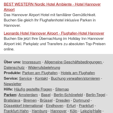
BEST WESTERN Nordic Hotel Ambiente - Hotel Hannover
Airport
Das Hannover Airport Hotel mit familiärer Gemütlichkeit.
Buchen Sie gleich Ihr Flughafenhotel inklusive Parken in
Hannover.
Leonardo Hotel Hannover Airport - Flughafen-Hotel Hannover
Buchen Sie jetzt Ihre Übernachtung im Holiday Inn Hannover
Airport inkl. Parkplatz und Transfers zu absoluten Top-Preisen
online.
Über uns:
Impressum
-
Allgemeine Geschäftsbedingungen
-
Datenschutz
-
Widerrufsbelehrung
Produkte:
Parken am Flughafen
-
Hotels am Flughafen
Service:
Service
-
Kontakt
-
Buchung verwalten/stornieren
-
Newsletter
Hilfe:
Häufig gestellte Fragen
-
Sitemap
Parken
:
Amsterdam
-
Basel
-
Berlin-Schönefeld
-
Berlin-Tegel
-
Bratislava
-
Bremen
-
Brüssel
-
Dresden
-
Dortmund
-
Düsseldorf International
-
Eindhoven
-
Erfurt
-
Frankfurt
-
Frankfurt-Hahn
-
Hamburg
-
Hannover
-
Köln
-
Leipzig/Halle
-