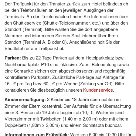
Der Treffpunkt für den Transfer zurück zum Hotel befindet sich
bei den Telefonsäulen an den jeweiligen Ausgängen der
Terminals. An den Telefonsäulen finden Sie Informationen über
den Shuttleservice (Shuttle-Telefonnummer, etc.) und über den
Standort (Terminal). Bitte wählen Sie die dort angegebene
Nummer und informieren Sie den Shuttlefahrer über Ihren
Standort (Terminal A, B oder C). Anschließend holt Sie der
Shuttlefahrer am Treffpunkt ab.
Parken:
Bis zu 22 Tage Parken auf dem Hotelparkplatz bzw.
Nachbarparkplatz P10 sind inklusive. Zaun, Beleuchtung sowie
eine Schranke sichern den abgeschlossenen und regelmäßig
kontrollierten Parkplatz. Zusätzliche Parktage auf Anfrage für
16,- € pro Tag bzw. 60,- € pro Woche (Zahlung vor Ort). Bitte
kontaktieren Sie diesbezüglich unseren
Kundenservice
.
Kinderermäßigung:
2 Kinder bis 18 Jahre übernachten im
Zimmer der Eltern kostenfrei. Der Aufpreis für die Übernachtung
einer 3. Person ab 19 Jahre beginnt ab 10,- €. Weiterhin sind
Viererzimmer mit Twinbetten (1,40 m x 2,00 m) oder mit einem
Doppelbett (1,80m x 2,00m) und einem Schlafsofa buchbar.
Informationen zum Frühstück:
Wird von 6:00 bis 10:30 Uhr für