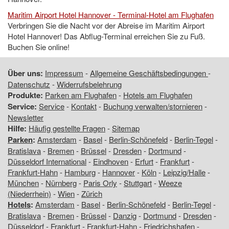
Maritim Airport Hotel Hannover - Terminal-Hotel am Flughafen
Verbringen Sie die Nacht vor der Abreise im Maritim Airport
Hotel Hannover! Das Abflug-Terminal erreichen Sie zu Fuß.
Buchen Sie online!
Über uns:
Impressum
-
Allgemeine Geschäftsbedingungen
-
Datenschutz
-
Widerrufsbelehrung
Produkte:
Parken am Flughafen
-
Hotels am Flughafen
Service:
Service
-
Kontakt
-
Buchung verwalten/stornieren
-
Newsletter
Hilfe:
Häufig gestellte Fragen
-
Sitemap
Parken
:
Amsterdam
-
Basel
-
Berlin-Schönefeld
-
Berlin-Tegel
-
Bratislava
-
Bremen
-
Brüssel
-
Dresden
-
Dortmund
-
Düsseldorf International
-
Eindhoven
-
Erfurt
-
Frankfurt
-
Frankfurt-Hahn
-
Hamburg
-
Hannover
-
Köln
-
Leipzig/Halle
-
München
-
Nürnberg
-
Paris Orly
-
Stuttgart
-
Weeze
(Niederrhein)
-
Wien
-
Zürich
Hotels
:
Amsterdam
-
Basel
-
Berlin-Schönefeld
-
Berlin-Tegel
-
Bratislava
-
Bremen
-
Brüssel
-
Danzig
-
Dortmund
-
Dresden
-
Düsseldorf
-
Frankfurt
-
Frankfurt-Hahn
-
Friedrichshafen
-