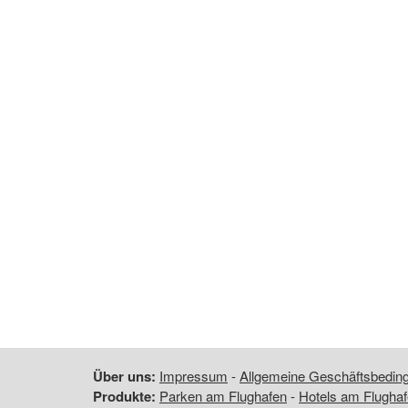
Über uns:
Impressum
-
Allgemeine Geschäftsbedi
Produkte:
Parken am Flughafen
-
Hotels am Flugha