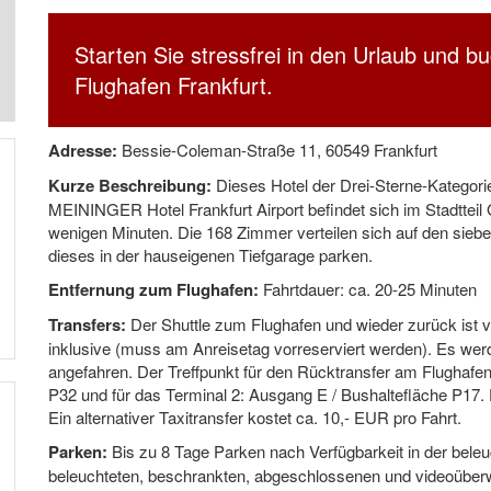
Starten Sie stressfrei in den Urlaub und b
Flughafen Frankfurt.
Adresse:
Bessie-Coleman-Straße 11, 60549 Frankfurt
Kurze Beschreibung:
Dieses Hotel der Drei-Sterne-Kategorie 
MEININGER Hotel Frankfurt Airport befindet sich im Stadttei
wenigen Minuten. Die 168 Zimmer verteilen sich auf den sieb
dieses in der hauseigenen Tiefgarage parken.
Entfernung zum Flughafen:
Fahrtdauer: ca. 20-25 Minuten
Transfers:
Der Shuttle zum Flughafen und wieder zurück ist v
inklusive (muss am Anreisetag vorreserviert werden). Es wer
angefahren. Der Treffpunkt für den Rücktransfer am Flughafen
P32 und für das Terminal 2: Ausgang E / Bushaltefläche P17. 
Ein alternativer Taxitransfer kostet ca. 10,- EUR pro Fahrt.
Parken:
Bis zu 8 Tage Parken nach Verfügbarkeit in der bele
beleuchteten, beschrankten, abgeschlossenen und videoüberw