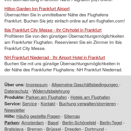
Hilton Garden Inn Frankfurt Airport
Übernachten Sie in unmittelbarer Nähe des Flughafens
Frankfurt. Buchen Sie jetz einfach online auf am-flughafen.com!
Ibis Frankfurt City Messe - Ihr Cityhotel in Frankfurt
Profitieren Sie von den günstigen Übernachtungsmöglichkeiten
am Frankfurter Flughafen. Reservieren Sie ein Zimmer im Ibis
Frankfurt City Messe.
NH Frankfurt Niederrad - Ihr Airport Hotel in Frankfurt
Buchen Sie mit uns günstige Übernachtungsmöglichkeiten in
der Nähe des Frankfurter Flughafens: NH Frankfurt Niederrad.
Über uns:
Impressum
-
Allgemeine Geschäftsbedingungen
-
Datenschutz
-
Widerrufsbelehrung
Produkte:
Parken am Flughafen
-
Hotels am Flughafen
Service:
Service
-
Kontakt
-
Buchung verwalten/stornieren
-
Newsletter
Hilfe:
Häufig gestellte Fragen
-
Sitemap
Parken
:
Amsterdam
-
Basel
-
Berlin-Schönefeld
-
Berlin-Tegel
-
Bratislava
-
Bremen
-
Brüssel
-
Dresden
-
Dortmund
-