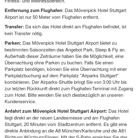
Fitness- und Wellnessbereich.
Entfernung zum Flughafen
: Das Mövenpick Hotel Stuttgart
Airport ist nur
50 Meter
vom Flughafen entfernt.
Transfer:
Da sich das Hotel direkt am Flughafen befindet, ist
kein Transfer nötig.
Parken:
Das Mövenpick Hotel Stuttgart Airport bietet zu
bestimmten Saisonzeiten das Angebot Park, Sleep & Fly an.
Außerhalb dieser Zeiträume haben Sie die Möglichkeit, eine
Übernachtung ohne Parken zu buchen. Falls Sie einen
Parkplatz benötigen, können Sie eine Übernachtung mit einer
Parkplatzbuchung auf dem Parkplatz "Airparks Stuttgart"
kombinieren. Der Airparks-Shuttle bringt Sie von 3:00 Uhr bis
zur letzten Rückkunft direkt zum Flughafen-Terminal mit Zugang
zum Hotel. Bitte wenden Sie sich diesbezüglich an unseren
Kundenservice.
Anfahrt zum Mövenpick Hotel Stuttgart Airport:
Das Hotel
liegt direkt an der neuen Landesmesse und am Flughafen
Stuttgart,
20 Minuten
vom Stadtzentrum entfernt. Es gibt eine
direkte Anbindung an
die A8
München/Karlsruhe und
die A81
Richtung Würzburg/Singen. Mit der S-Bahn erreichen Sie das