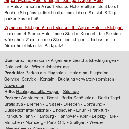
Airport-Messe-Hotel Stuttgart - Stuttgart Airport Hotel
Ihr Hotelzimmer im Airport-Messe-Hotel Stuttgart steht bereit.
Buchen Sie günstig direkt online und sichern Sie sich 8 Tage
parken kostenfrei!
Wyndham Stuttgart Airport Messe - Ihr Airport Hotel in Stuttgart
In diesem 4-Sterne-Hotel finden Sie den Komfort, den Sie sich
wünschen. Zudem haben Sie einen ruhigen Urlaubsstart im
Airporthotel inklusive Parkplatz!
Über uns:
Impressum
-
Allgemeine Geschäftsbedingungen
-
Datenschutz
-
Widerrufsbelehrung
Produkte:
Parken am Flughafen
-
Hotels am Flughafen
Service:
Service
-
Kontakt
-
Buchung verwalten/stornieren
-
Newsletter
Hilfe:
Häufig gestellte Fragen
-
Sitemap
Parken
:
Amsterdam
-
Basel
-
Berlin-Schönefeld
-
Berlin-Tegel
-
Bratislava
-
Bremen
-
Brüssel
-
Dresden
-
Dortmund
-
Düsseldorf International
-
Eindhoven
-
Erfurt
-
Frankfurt
-
Frankfurt-Hahn
-
Hamburg
-
Hannover
-
Köln
-
Leipzig/Halle
-
München
-
Nürnberg
-
Paris Orly
-
Stuttgart
-
Weeze
(Niederrhein)
-
Wien
-
Zürich