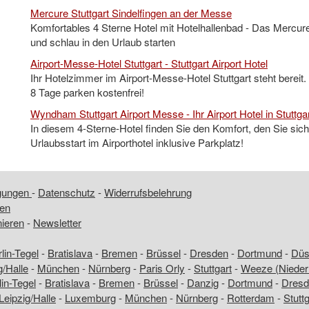
Mercure Stuttgart Sindelfingen an der Messe
Komfortables 4 Sterne Hotel mit Hotelhallenbad - Das Mercure 
und schlau in den Urlaub starten
Airport-Messe-Hotel Stuttgart - Stuttgart Airport Hotel
Ihr Hotelzimmer im Airport-Messe-Hotel Stuttgart steht bereit.
8 Tage parken kostenfrei!
Wyndham Stuttgart Airport Messe - Ihr Airport Hotel in Stuttga
In diesem 4-Sterne-Hotel finden Sie den Komfort, den Sie si
Urlaubsstart im Airporthotel inklusive Parkplatz!
ngungen
-
Datenschutz
-
Widerrufsbelehrung
fen
nieren
-
Newsletter
lin-Tegel
-
Bratislava
-
Bremen
-
Brüssel
-
Dresden
-
Dortmund
-
Düss
g/Halle
-
München
-
Nürnberg
-
Paris Orly
-
Stuttgart
-
Weeze (Nieder
lin-Tegel
-
Bratislava
-
Bremen
-
Brüssel
-
Danzig
-
Dortmund
-
Dresd
Leipzig/Halle
-
Luxemburg
-
München
-
Nürnberg
-
Rotterdam
-
Stuttg