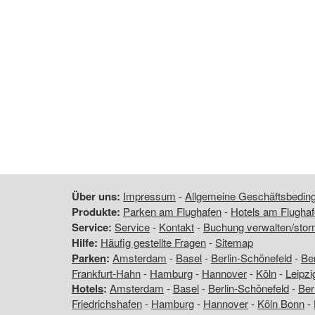
Über uns:
Impressum
-
Allgemeine Geschäftsbedi
Produkte:
Parken am Flughafen
-
Hotels am Flugha
Service:
Service
-
Kontakt
-
Buchung verwalten/stor
Hilfe:
Häufig gestellte Fragen
-
Sitemap
Parken
:
Amsterdam
-
Basel
-
Berlin-Schönefeld
-
Ber
Frankfurt-Hahn
-
Hamburg
-
Hannover
-
Köln
-
Leipzi
Hotels
:
Amsterdam
-
Basel
-
Berlin-Schönefeld
-
Ber
Friedrichshafen
-
Hamburg
-
Hannover
-
Köln Bonn
-