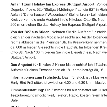
Anfahrt zum Holiday Inn Express Stuttgart Airport:
Von der
Degerloch" bzw, 52b "Stuttgart-Möhringen" auf die B27 in Rich
Abfahrt "Dettenhausen/ Waldenbuch/ Steinenbronn/ Leinfelde
Kreisverkehr die erste Ausfahrt in die Nikolaus-Otto-Str. Nach
200 m erreichen Sie das Holiday Inn Express Stuttgart Airport
Von der B27 aus Süden:
Nehmen Sie die Ausfahrt "Leinfelden
gleich an der nächsten Möglichkeit rechts ab. An der folgen
rechts abbiegen in die Plieninger Str. Im Kreisverkehr nehmen s
ca. 600 m biegen Sie rechts in die Hauptstr. Im folgenden Kre
Otto-Str. Nach 100 m biegen Sie in die Dieselstr. ein. Nach w
Stuttgart Airport.
Das Angebot für Kinder:
2 Kinder bis einschließlich 17 Jah
Aufpreis für einen Erwachsenen ab 18 Jahren beträgt 30,- €.
Informationen zum Frühstück:
Das Frühstück ist inklusive u
Early-Bird-Frühstück ist zwischen 4:00 und 6:30 Uhr inklusive 
Zimmerausstattung:
Die Zimmer sind ausgestattet mit Dusch
Teezubereitungsmöglichkeit, Telefon, Radio, kostenfreiem Int
Safe.