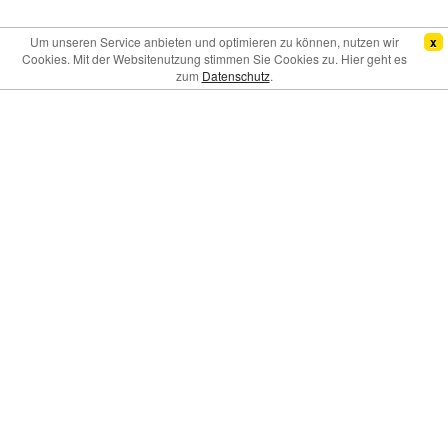
Um unseren Service anbieten und optimieren zu können, nutzen wir
x
Cookies. Mit der Websitenutzung stimmen Sie Cookies zu. Hier geht es
zum
Datenschutz
.
Bei der Anreise:
Melden Sie sich bitte beim Shuttlefahrer an,
wenn Sie am Parkplatz angekommen sind. Dieser wird Ihnen
Ihren Stellplatz zuweisen und Sie anschließend zum Flughafen
fahren. Bitte melden Sie sich telefonisch beim Shuttlefahrer, falls
dieser nicht vor Ort sein sollte.
Bei der Abreise:
Bitte melden Sie sich telefonisch beim